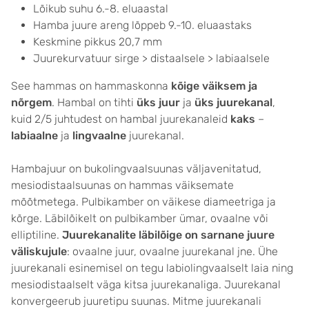
Lõikub suhu 6.-8. eluaastal
Hamba juure areng lõppeb 9.-10. eluaastaks
Keskmine pikkus 20,7 mm
Juurekurvatuur sirge > distaalsele > labiaalsele
See hammas on hammaskonna
kõige väiksem ja
nõrgem
. Hambal on tihti
üks juur
ja
üks juurekanal
,
kuid 2/5 juhtudest on hambal juurekanaleid
kaks
–
labiaalne
ja
lingvaalne
juurekanal.
Hambajuur on bukolingvaalsuunas väljavenitatud,
mesiodistaalsuunas on hammas väiksemate
mõõtmetega. Pulbikamber on väikese diameetriga ja
kõrge. Läbilõikelt on pulbikamber ümar, ovaalne või
elliptiline.
Juurekanalite läbilõige on sarnane juure
väliskujule
: ovaalne juur, ovaalne juurekanal jne. Ühe
juurekanali esinemisel on tegu labiolingvaalselt laia ning
mesiodistaalselt väga kitsa juurekanaliga. Juurekanal
konvergeerub juuretipu suunas. Mitme juurekanali