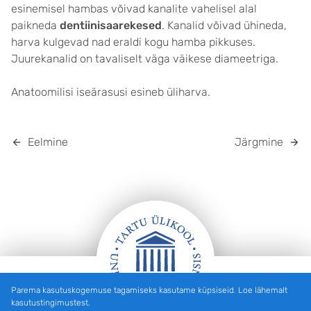
esinemisel hambas võivad kanalite vahelisel alal
paikneda
dentiinisaarekesed
. Kanalid võivad ühineda,
harva kulgevad nad eraldi kogu hamba pikkuses.
Juurekanalid on tavaliselt väga väikese diameetriga.
Anatoomilisi iseärasusi esineb üliharva.
Eelmine
Järgmine
Parema kasutuskogemuse tagamiseks kasutame küpsiseid. Loe lähemalt
Jalus
kasutustingimustest.