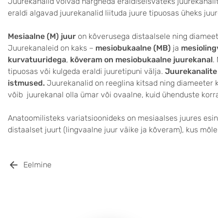
Juurekanalid võivad hargneda eraldiseisvateks juurekanalit
eraldi algavad juurekanalid liituda juure tipuosas üheks juu
Mesiaalne (M) juur
on kõverusega distaalsele ning diameetri
Juurekanaleid on kaks –
mesiobukaalne (MB)
ja
mesioling
kurvatuuridega
,
kõveram on mesiobukaalne juurekanal
.
tipuosas või kulgeda eraldi juuretipuni välja.
Juurekanalite
istmused.
Juurekanalid on reeglina kitsad ning diameeter k
võib juurekanal olla ümar või ovaalne, kuid ühenduste korra
Anatoomilisteks variatsioonideks on mesiaalses juures esin
distaalset juurt (lingvaalne juur väike ja kõveram), kus mõl
Eelmine