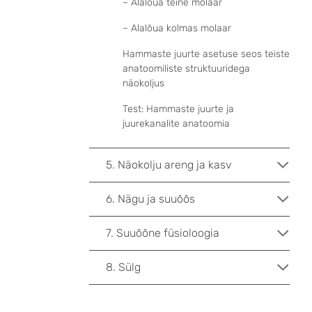
– Alalõua teine molaar
– Alalõua kolmas molaar
Hammaste juurte asetuse seos teiste
anatoomiliste struktuuridega
näokoljus
Test: Hammaste juurte ja
juurekanalite anatoomia
5. Näokolju areng ja kasv
6. Nägu ja suuõõs
7. Suuõõne füsioloogia
8. Sülg