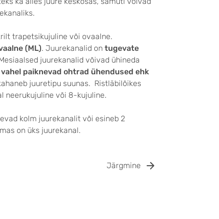
eks ka alles juure keskosas, samuti võivad
rekanaliks.
lt trapetsikujuline või ovaalne.
vaalne (ML)
. Juurekanalid on
tugevate
 Mesiaalsed juurekanalid võivad ühineda
 vahel paiknevad ohtrad ühendused ehk
ahaneb juuretipu suunas. Ristläbilõikes
l neerukujuline või 8-kujuline.
evad kolm juurekanalit või esineb 2
emas on üks juurekanal.
Järgmine