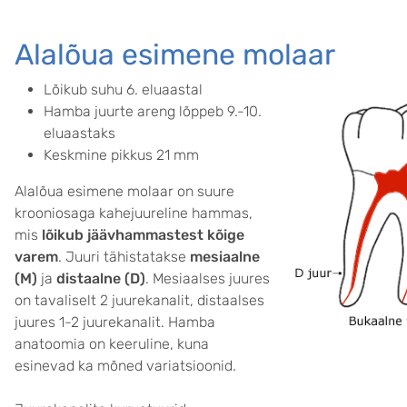
Alalõua esimene molaar
Lõikub suhu 6. eluaastal
Hamba juurte areng lõppeb 9.-10.
eluaastaks
Keskmine pikkus 21 mm
Alalõua esimene molaar on suure
krooniosaga kahejuureline hammas,
mis
lõikub jäävhammastest kõige
varem
. Juuri tähistatakse
mesiaalne
(M)
ja
distaalne (D)
. Mesiaalses juures
on tavaliselt 2 juurekanalit, distaalses
juures 1-2 juurekanalit. Hamba
anatoomia on keeruline, kuna
esinevad ka mõned variatsioonid.