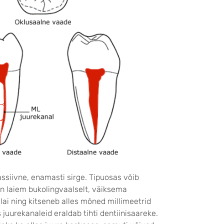
massiivne, enamasti sirge. Tipuosas võib
on laiem bukolingvaalselt, väiksema
lai ning kitseneb alles mõned millimeetrid
s juurekanaleid eraldab tihti dentiinisaareke.