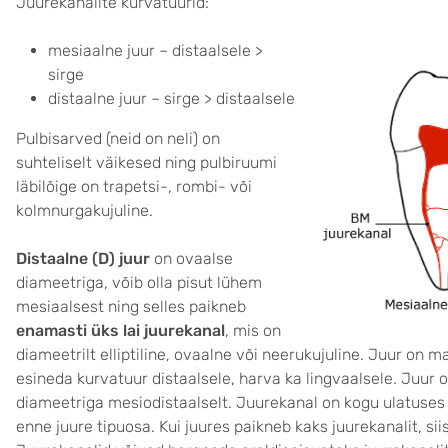
Juurekanalite kurvatuurid:
mesiaalne juur – distaalsele >
sirge
distaalne juur – sirge > distaalsele
Pulbisarved (neid on neli) on
suhteliselt väikesed ning pulbiruumi
läbilõige on trapetsi-, rombi- või
kolmnurgakujuline.
Distaalne (D) juur
on ovaalse
diameetriga, võib olla pisut lühem
mesiaalsest ning selles paikneb
enamasti üks lai juurekanal
, mis on
diameetrilt elliptiline, ovaalne või neerukujuline. Juur on 
esineda kurvatuur distaalsele, harva ka lingvaalsele. Juur 
diameetriga mesiodistaalselt. Juurekanal on kogu ulatuses 
enne juure tipuosa. Kui juures paikneb kaks juurekanalit, sii