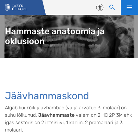
Liigu edasi põhisisu juurde
Juurdepääsetavus
Hammaste anatoomia ja
oklusioon
Jäävhammaskond
Algab kui kõik jäävhambad (välja arvatud 3. molaar) on
suhu lõikunud.
Jäävhammaste
valem on 2I 1C 2P 3M ehk
igas sektoris on 2 intsisiivi, 1 kaniin, 2 premolaari ja 3
molaari.