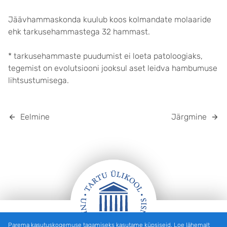
Jäävhammaskonda kuulub koos kolmandate molaaride
ehk tarkusehammastega 32 hammast.
* tarkusehammaste puudumist ei loeta patoloogiaks,
tegemist on evolutsiooni jooksul aset leidva hambumuse
lihtsustumisega.
Eelmine
Järgmine
Parema kasutuskogemuse tagamiseks kasutame küpsiseid. Loe lähemalt