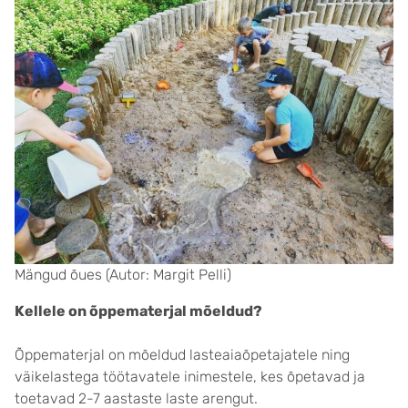
Mängud õues (Autor: Margit Pelli)
Kellele on õppematerjal mõeldud?
Õppematerjal on mõeldud lasteaiaõpetajatele ning
väikelastega töötavatele inimestele, kes õpetavad ja
toetavad 2-7 aastaste laste arengut.