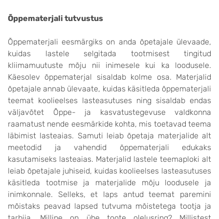
Õppematerjali tutvustus
Õppematerjali eesmärgiks on anda õpetajale ülevaade,
kuidas lastele selgitada tootmisest tingitud
kliimamuutuste mõju nii inimesele kui ka loodusele.
Käesolev õppematerjal sisaldab kolme osa. Materjalid
õpetajale annab ülevaate, kuidas käsitleda õppematerjali
teemat koolieelses lasteasutuses ning sisaldab endas
väljavõtet Õppe- ja kasvatustegevuse valdkonna
raamatust nende eesmärkide kohta, mis toetavad teema
läbimist lasteaias. Samuti leiab õpetaja materjalide alt
meetodid ja vahendid õppematerjali edukaks
kasutamiseks lasteaias. Materjalid lastele teemaploki alt
leiab õpetajale juhiseid, kuidas koolieelses lasteasutuses
käsitleda tootmise ja materjalide mõju loodusele ja
inimkonnale. Selleks, et laps antud teemat paremini
mõistaks peavad lapsed tutvuma mõistetega tootja ja
tarbija. Milline on ühe toote olelusring? Millistest