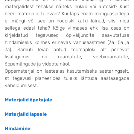
materjalidest tehakse näiteks nukke või autosid? Kust
need materjalid tulevad? Kui laps enam mänguasjadega
ei mängi või see on hoopiski katki läinud, siis mida
sellega edasi teha? Kõige viimases ehk lisa osas on
kirjeldatud tegevused õpiväljundite saavutatuse
hindamiseks kolmes erinevas vanuseastmes (3a; 5a ja
7a). Samuti leiab antud teemaploki alt põnevat
lisalugemist nii raamatute, veebiraamatute,
õppemängude ja videote näol.
Õppematerjal on lasteaias kasutamiseks aastaringselt,
st tegevusi planeerides tuleks lähtuda aastaaegade
vaheldumisest.
Materjalid õpetajale
Materjalid lapsele
Hindamine