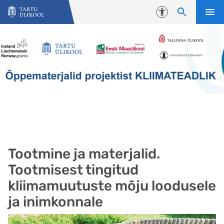
Liigu edasi põhisisu juurde
Juurdepääsetavus
Tootmine ja materjalid.
Tootmisest tingitud
kliimamuutuste mõju loodusele
ja inimkonnale