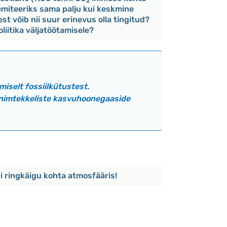
2
k emiteeriks sama palju kui keskmine
st võib nii suur erinevus olla tingitud?
liitika väljatöötamisele?
iselt fossiilkütustest.
inimtekkeliste kasvuhoonegaaside
 ringkäigu kohta atmosfääris!