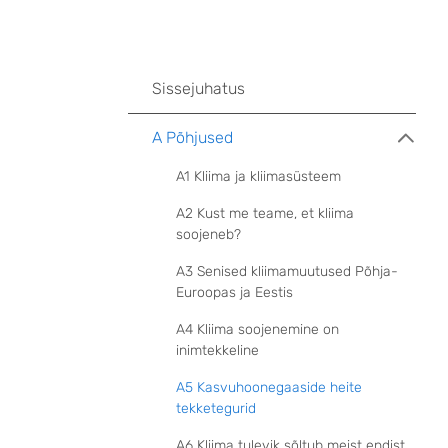
Sissejuhatus
A Põhjused
A1 Kliima ja kliimasüsteem
A2 Kust me teame, et kliima
soojeneb?
A3 Senised kliimamuutused Põhja-
Euroopas ja Eestis
A4 Kliima soojenemine on
inimtekkeline
A5 Kasvuhoonegaaside heite
tekketegurid
A6 Kliima tulevik sõltub meist endist