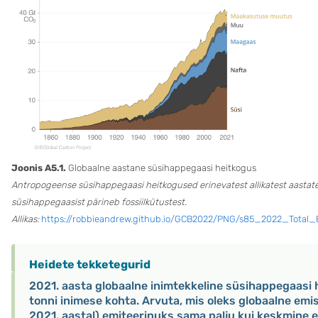
Joonis A5.1.
Globaalne aastane süsihappegaasi heitkogus
Antropogeense süsihappegaasi heitkogused erinevatest allikatest aastate
süsihappegaasist pärineb fossiilkütustest.
Allikas:
https://robbieandrew.github.io/GCB2022/PNG/s85_2022_Total
Heidete tekketegurid
2021. aasta globaalne inimtekkeline süsihappegaasi he
tonni inimese kohta. Arvuta, mis oleks globaalne emiss
2021. aastal) emiteerinuks sama palju kui keskmine e