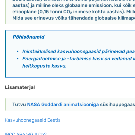
aastas) ja milline oleks globaalne emissioon, kui kõi
etiooplane (0,15 tonni CO
inimese kohta aastas). Mille
2
Mida see erinevus võiks tähendada globaalse kliimapo
Põhisõnumid
Inimtekkelised kasvuhoonegaasid pärinevad peam
Energiatootmise ja -tarbimise kasv on vedanud 
heitkoguste kasvu.
Lisamaterjal
Tutvu
NASA Goddardi animatsiooniga
süsihappegaasi
Kasvuhoonegaasid Eestis
IPCC AR6 WGIII Ch2