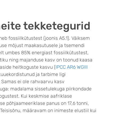
ite tekketegurid
b fossiilkütustest (joonis A5.1). Väiksem
vuse mõjust maakasutusele ja tsemendi
lt umbes 85% energiast fossiilkütustest,
stiku ning majanduse kasv on toonud kaasa
side heitkoguste kasvu (
IPCC AR6 WGIII
uuekordistunud ja tarbime ligi
 Samas ei ole rahvaarvu kasv
juga: madalama sissetulekuga piirkondade
ogustest. Kui keskmise aafriklase
ise põhjaameeriklase panus on 17,6 tonni,
. Teisisõnu, määravam on inimeste elustiil kui