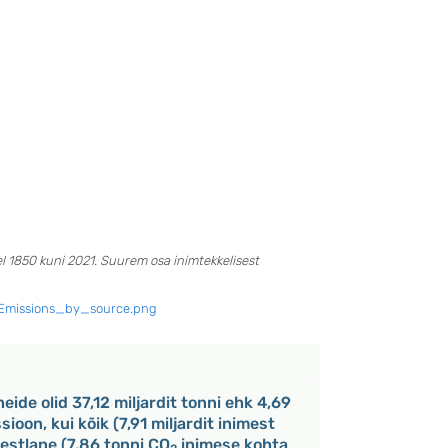
l 1850 kuni 2021. Suurem osa inimtekkelisest
_Emissions_by_source.png
ide olid 37,12 miljardit tonni ehk 4,69
ioon, kui kõik (7,91 miljardit inimest
estlane (7,86 tonni CO
inimese kohta