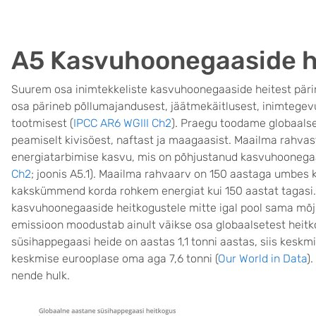
A5 Kasvuhoonegaaside he
Suurem osa inimtekkeliste kasvuhoonegaaside heitest pärine
osa pärineb põllumajandusest, jäätmekäitlusest, inimtege
tootmisest (
IPCC AR6 WGIII Ch2
). Praegu toodame globaalse
peamiselt kivisöest, naftast ja maagaasist. Maailma rahva
energiatarbimise kasvu, mis on põhjustanud kasvuhoonegaa
Ch2
; joonis A5.1). Maailma rahvaarv on 150 aastaga umbes k
kakskümmend korda rohkem energiat kui 150 aastat tagasi.
kasvuhoonegaaside heitkogustele mitte igal pool sama mõ
emissioon moodustab ainult väikse osa globaalsetest heitk
süsihappegaasi heide on aastas 1,1 tonni aastas, siis keskm
keskmise eurooplase oma aga 7,6 tonni (
Our World in Data
)
nende hulk.