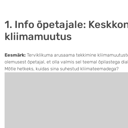
1. Info õpetajale: Keskk
kliimamuutus
Eesmärk:
Terviklikuma arusaama tekkimine kliimamuutuste
olemusest õpetajal, et olla valmis sel teemal õpilastega di
Mõtle hetkeks, kuidas sina suhestud kliimateemadega?