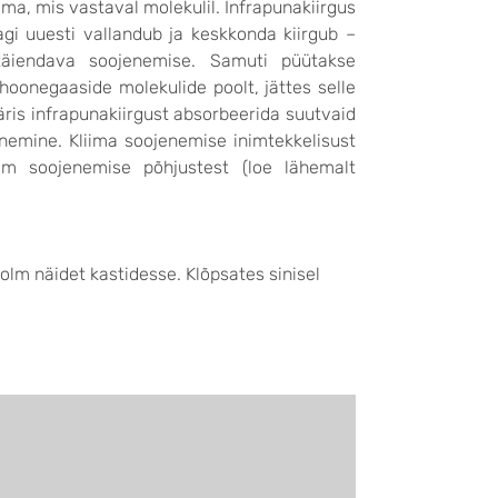
ama, mis vastaval molekulil. Infrapunakiirgus
gi uuesti vallandub ja keskkonda kiirgub –
äiendava soojenemise. Samuti püütakse
hoonegaaside molekulide poolt, jättes selle
ris infrapunakiirgust absorbeerida suutvaid
emine. Kliima soojenemise inimtekkelisust
m soojenemise põhjustest (loe lähemalt
kolm näidet kastidesse. Klõpsates sinisel