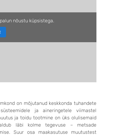
palun nõustu küpsistega.
t
i inimkond on mõjutanud keskkonda tuhandete
üsteemidele ja aineringetele viimastel
utus ja toidu tootmine on üks olulisemaid
avaldub läbi kolme tegevuse – metsade
umise. Suur osa maakasutuse muutustest