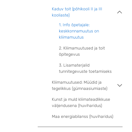
Kaduv toit (põhikooli II ja III
kooliaste)
1. Info õpetajale:
keskkonnamuutus on
kliimamuutus
2. Kliimamuutused ja toit
õpitegevus
3. Lisamaterjalid
tunnitegevuste toetamiseks
Kliimamuutused: Müüdid ja
tegelikkus (gümnaasiumiaste)
Kunst ja muld kliimateadlikkuse
väljendusena (huviharidus)
Maa energiabilanss (huviharidus)