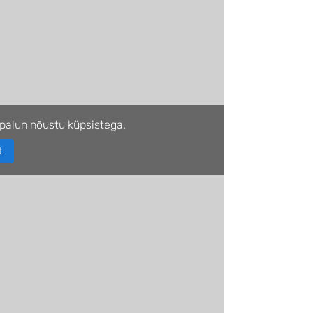
palun nõustu küpsistega.
t