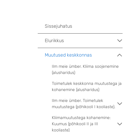
Sissejuhatus
Elurikkus
Muutused keskkonnas
Ilm meie ümber. Kliima soojenemine
(alusharidus)
Toimetulek keskkonna muutustega ja
kohanemine (alusharidus)
Ilm meie ümber. Toimetulek
muutustega (põhikooli I kooliaste).
Kliimamuutustega kohanemine:
Kuumus (põhikooli II ja III
kooliaste)