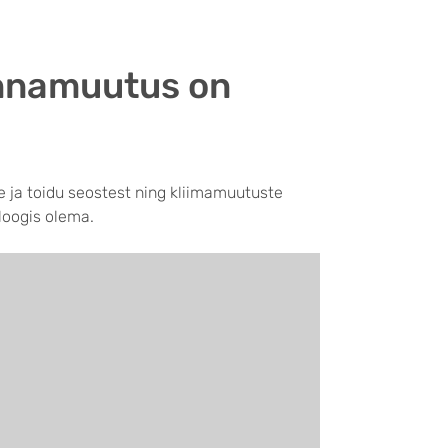
onnamuutus on
 ja toidu seostest ning kliimamuutuste
aloogis olema.