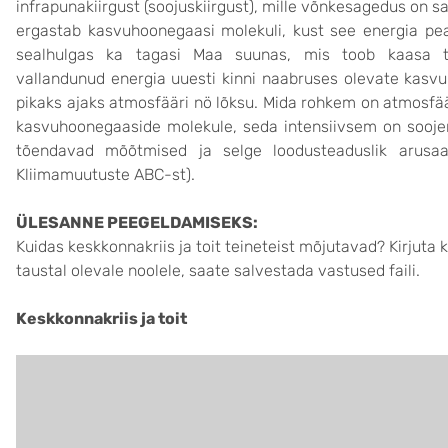
infrapunakiirgust (soojuskiirgust), mille võnkesagedus on s
ergastab kasvuhoonegaasi molekuli, kust see energia pea
sealhulgas ka tagasi Maa suunas, mis toob kaasa t
vallandunud energia uuesti kinni naabruses olevate kasvu
pikaks ajaks atmosfääri nö lõksu. Mida rohkem on atmosfää
kasvuhoonegaaside molekule, seda intensiivsem on soojen
tõendavad mõõtmised ja selge loodusteaduslik arusaa
Kliimamuutuste ABC-st).
ÜLESANNE PEEGELDAMISEKS:
Kuidas keskkonnakriis ja toit teineteist mõjutavad? Kirjuta 
taustal olevale noolele, saate salvestada vastused faili.
Keskkonnakriis ja toit