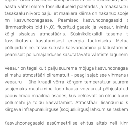
aasta vältel oleme fossiilkütuseid põletades ja maakasut
tasakaalu niivõrd palju, et maakera kliima on hakanud so
nn kasvuhoonegaase. Peamised kasvuhoonegaasid on
lämmastikoksiidid (N₂O), fluoritud gaasid ja veeaur. In
kõigi sisaldus atmosfääris. Süsinikdioksiidi taseme
fossiilkütuste kasutamisest energia tootmiseks. Met
põllupidamine, fossiilkütuste kaevandamine ja ladustamine,
peamiselt põllumajanduses kasutatavate väetiste lagunem
Veeaur on tegelikult palju suurema mõjuga kasvuhoonegaa
ei mahu atmosfääri piiramatult – peagi sajab see vihman
veeauru – ühe kraadi võrra kõrgem temperatuur suurend
soojemaks muutumine toob kaasa veeaurust põhjustatud
paduvihmad maailma osades, kus eelnevalt on olnud kuum
põllumehi ja toidu kasvatamist. Atmosfääri lisandunud
kiirgava infrapunakiirguse (soojuskiirgus) lahkumise raske
Kasvuhoonegaasid assümeetrilise ehitus aitab neil kinn