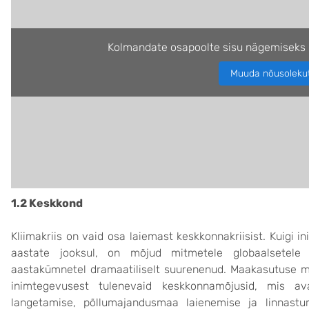
Kolmandate osapoolte sisu nägemiseks 
Muuda nõusoleku
1.2 Keskkond
Kliimakriis on vaid osa laiemast keskkonnakriisist. Kuig
aastate jooksul, on mõjud mitmetele globaalsetele s
aastakümnetel dramaatiliselt suurenenud. Maakasutuse mu
inimtegevusest tulenevaid keskkonnamõjusid, mis 
langetamise, põllumajandusmaa laienemise ja linnast