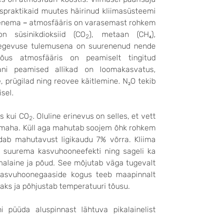
uspraktikaid muutes häirinud kliimasüsteemi
ojenema
–
atmosfääris on varasemast rohkem
 süsinikdioksiid (CO
), metaan (CH₄),
2
imtegevuse tulemusena on suurenenud nende
 tõus atmosfääris on peamiselt tingitud
aani peamised allikad on loomakasvatus,
 prügilad ning reovee käitlemine. N₂O tekib
isel.
s kui CO
. Oluline erinevus on selles, et vett
2
a maha. Küll aga mahutab soojem õhk rohkem
ab mahutavust ligikaudu 7% võrra. Kliima
 suurema kasvuhooneefekti ning sageli ka
alaine ja põud. See mõjutab väga tugevalt
 kasvuhoonegaaside kogus teeb maapinnalt
maks ja põhjustab temperatuuri tõusu.
i püüda aluspinnast lähtuva pikalainelist