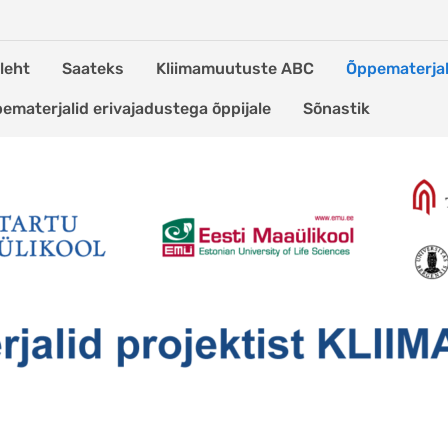
leht
Saateks
Kliimamuutuste ABC
Õppematerjal
ematerjalid erivajadustega õppijale
Sõnastik