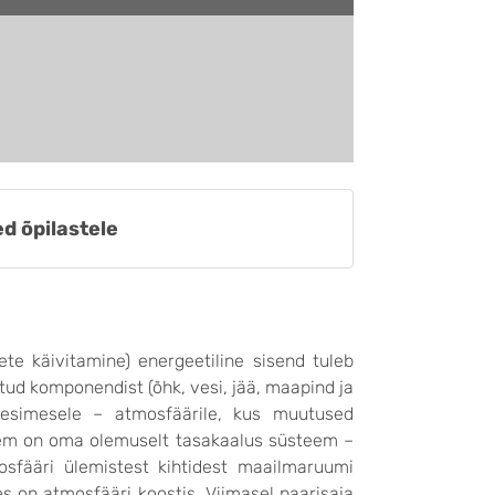
d õpilastele
te käivitamine) energeetiline sisend tuleb
ud komponendist (õhk, vesi, jää, maapind ja
t esimesele – atmosfäärile, kus muutused
steem on oma olemuselt tasakaalus süsteem –
mosfääri ülemistest kihtidest maailmaruumi
s on atmosfääri koostis. Viimasel paarisaja