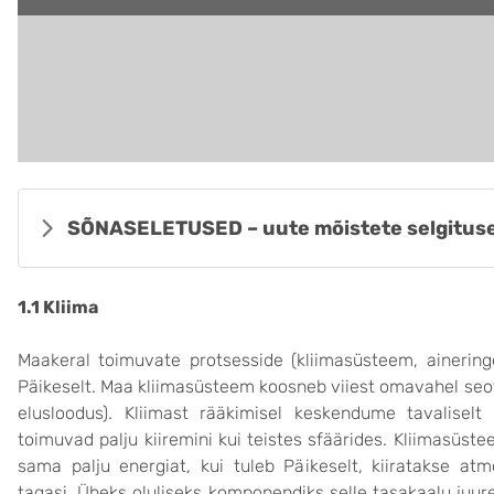
SÕNASELETUSED – uute mõistete selgituse
1.1 Kliima
Maakeral toimuvate protsesside (kliimasüsteem, aineringe
Päikeselt. Maa kliimasüsteem koosneb viiest omavahel seot
elusloodus). Kliimast rääkimisel keskendume tavalisel
toimuvad palju kiiremini kui teistes sfäärides. Kliimasü
sama palju energiat, kui tuleb Päikeselt, kiiratakse at
tagasi. Üheks oluliseks komponendiks selle tasakaalu juure