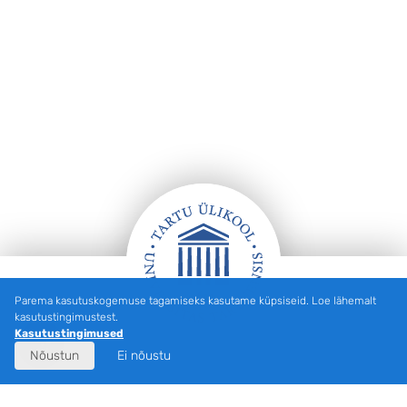
Parema kasutuskogemuse tagamiseks kasutame küpsiseid. Loe lähemalt
Jalus
kasutustingimustest.
Kasutustingimused
Nõustun
Ei nõustu
Eesti