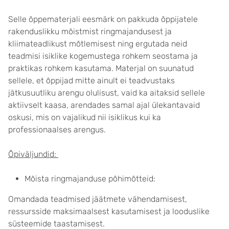
Selle õppematerjali eesmärk on pakkuda õppijatele
rakenduslikku mõistmist ringmajandusest ja
kliimateadlikust mõtlemisest ning ergutada neid
teadmisi isiklike kogemustega rohkem seostama ja
praktikas rohkem kasutama. Materjal on suunatud
sellele, et õppijad mitte ainult ei teadvustaks
jätkusuutliku arengu olulisust, vaid ka aitaksid sellele
aktiivselt kaasa, arendades samal ajal ülekantavaid
oskusi, mis on vajalikud nii isiklikus kui ka
professionaalses arengus.
Õpiväljundid:
Mõista ringmajanduse põhimõtteid:
Omandada teadmised jäätmete vähendamisest,
ressursside maksimaalsest kasutamisest ja looduslike
süsteemide taastamisest.