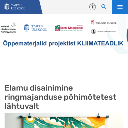
Liigu edasi põhisisu juurde
Juurdepääsetavus
Elamu disainimine
ringmajanduse põhimõtetest
lähtuvalt