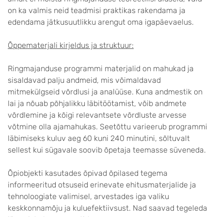
on ka valmis neid teadmisi praktikas rakendama ja
edendama jätkusuutlikku arengut oma igapäevaelus.
Õppematerjali kirjeldus ja struktuur:
Ringmajanduse programmi materjalid on mahukad ja
sisaldavad palju andmeid, mis võimaldavad
mitmekülgseid võrdlusi ja analüüse. Kuna andmestik on
lai ja nõuab põhjalikku läbitöötamist, võib andmete
võrdlemine ja kõigi relevantsete võrdluste arvesse
võtmine olla ajamahukas. Seetõttu varieerub programmi
läbimiseks kuluv aeg 60 kuni 240 minutini, sõltuvalt
sellest kui sügavale soovib õpetaja teemasse süveneda.
Õpiobjekti kasutades õpivad õpilased tegema
informeeritud otsuseid erinevate ehitusmaterjalide ja
tehnoloogiate valimisel, arvestades iga valiku
keskkonnamõju ja kuluefektiivsust. Nad saavad tegeleda