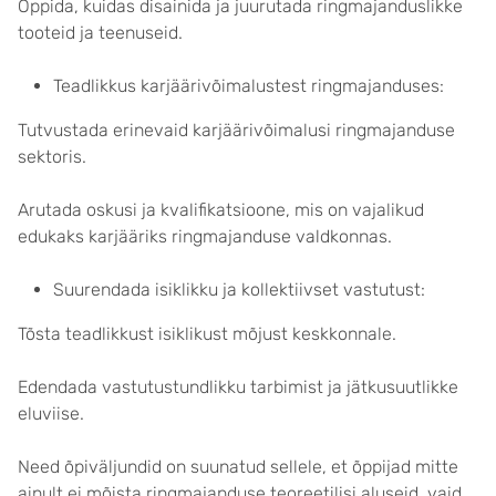
Õppida, kuidas disainida ja juurutada ringmajanduslikke
tooteid ja teenuseid.
Teadlikkus karjäärivõimalustest ringmajanduses:
Tutvustada erinevaid karjäärivõimalusi ringmajanduse
sektoris.
Arutada oskusi ja kvalifikatsioone, mis on vajalikud
edukaks karjääriks ringmajanduse valdkonnas.
Suurendada isiklikku ja kollektiivset vastutust:
Tõsta teadlikkust isiklikust mõjust keskkonnale.
Edendada vastutustundlikku tarbimist ja jätkusuutlikke
eluviise.
Need õpiväljundid on suunatud sellele, et õppijad mitte
ainult ei mõista ringmajanduse teoreetilisi aluseid, vaid