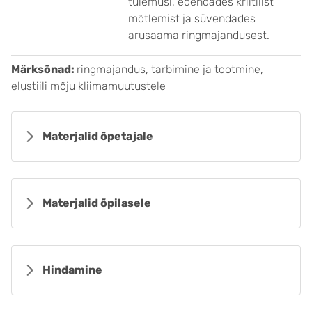
tulemusi, edendades kriitilist
mõtlemist ja süvendades
arusaama ringmajandusest.
Märksõnad:
ringmajandus, tarbimine ja tootmine,
elustiili mõju kliimamuutustele
Materjalid õpetajale
Materjalid õpilasele
Hindamine