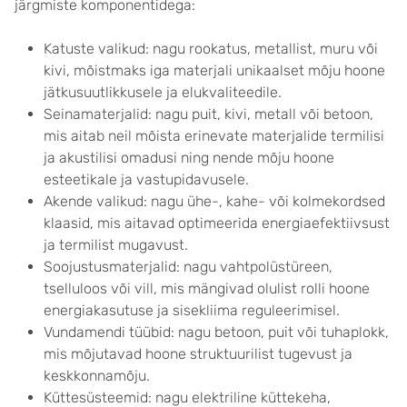
järgmiste komponentidega:
Katuste valikud: nagu rookatus, metallist, muru või
kivi, mõistmaks iga materjali unikaalset mõju hoone
jätkusuutlikkusele ja elukvaliteedile.
Seinamaterjalid: nagu puit, kivi, metall või betoon,
mis aitab neil mõista erinevate materjalide termilisi
ja akustilisi omadusi ning nende mõju hoone
esteetikale ja vastupidavusele.
Akende valikud: nagu ühe-, kahe- või kolmekordsed
klaasid, mis aitavad optimeerida energiaefektiivsust
ja termilist mugavust.
Soojustusmaterjalid: nagu vahtpolüstüreen,
tselluloos või vill, mis mängivad olulist rolli hoone
energiakasutuse ja sisekliima reguleerimisel.
Vundamendi tüübid: nagu betoon, puit või tuhaplokk,
mis mõjutavad hoone struktuurilist tugevust ja
keskkonnamõju.
Küttesüsteemid: nagu elektriline küttekeha,