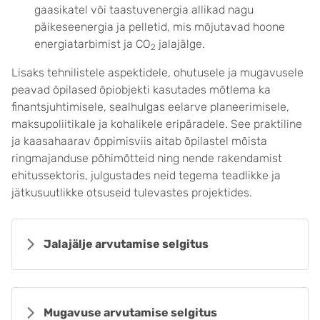
gaasikatel või taastuvenergia allikad nagu
päikeseenergia ja pelletid, mis mõjutavad hoone
energiatarbimist ja CO
jalajälge.
2
Lisaks tehnilistele aspektidele, ohutusele ja mugavusele
peavad õpilased õpiobjekti kasutades mõtlema ka
finantsjuhtimisele, sealhulgas eelarve planeerimisele,
maksupoliitikale ja kohalikele eripäradele. See praktiline
ja kaasahaarav õppimisviis aitab õpilastel mõista
ringmajanduse põhimõtteid ning nende rakendamist
ehitussektoris, julgustades neid tegema teadlikke ja
jätkusuutlikke otsuseid tulevastes projektides.
Jalajälje arvutamise selgitus
Mugavuse arvutamise selgitus