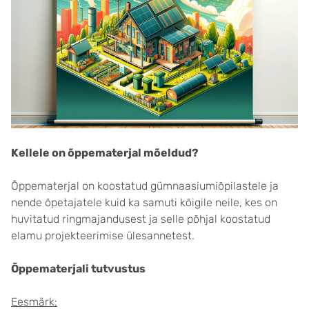
Kellele on õppematerjal mõeldud?
Õppematerjal on koostatud gümnaasiumiõpilastele ja
nende õpetajatele kuid ka samuti kõigile neile, kes on
huvitatud ringmajandusest ja selle põhjal koostatud
elamu projekteerimise ülesannetest.
Õppematerjali tutvustus
Eesmärk: