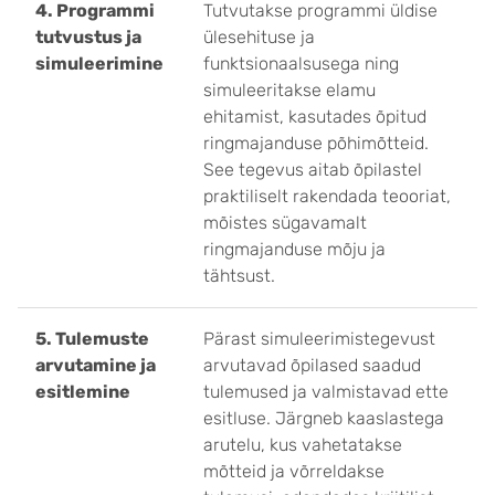
4. Programmi
Tutvutakse programmi üldise
tutvustus ja
ülesehituse ja
simuleerimine
funktsionaalsusega ning
simuleeritakse elamu
ehitamist, kasutades õpitud
ringmajanduse põhimõtteid.
See tegevus aitab õpilastel
praktiliselt rakendada teooriat,
mõistes sügavamalt
ringmajanduse mõju ja
tähtsust.
5. Tulemuste
Pärast simuleerimistegevust
arvutamine ja
arvutavad õpilased saadud
esitlemine
tulemused ja valmistavad ette
esitluse. Järgneb kaaslastega
arutelu, kus vahetatakse
mõtteid ja võrreldakse