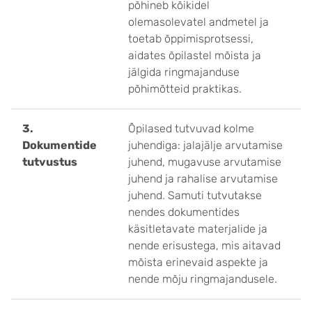
põhineb kõikidel
olemasolevatel andmetel ja
toetab õppimisprotsessi,
aidates õpilastel mõista ja
jälgida ringmajanduse
põhimõtteid praktikas.
3.
Õpilased tutvuvad kolme
Dokumentide
juhendiga: jalajälje arvutamise
tutvustus
juhend, mugavuse arvutamise
juhend ja rahalise arvutamise
juhend. Samuti tutvutakse
nendes dokumentides
käsitletavate materjalide ja
nende erisustega, mis aitavad
mõista erinevaid aspekte ja
nende mõju ringmajandusele.