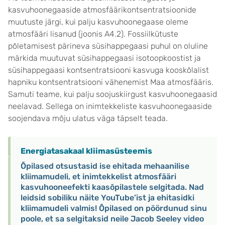
kasvuhoonegaaside atmosfäärikontsentratsioonide
muutuste järgi, kui palju kasvuhoonegaase oleme
atmosfääri lisanud (joonis A4.2). Fossiilkütuste
põletamisest pärineva süsihappegaasi puhul on oluline
märkida muutuvat süsihappegaasi isotoopkoostist ja
süsihappegaasi kontsentratsiooni kasvuga kooskõlalist
hapniku kontsentratsiooni vähenemist Maa atmosfääris.
Samuti teame, kui palju soojuskiirgust kasvuhoonegaasid
neelavad. Sellega on inimtekkeliste kasvuhoonegaaside
soojendava mõju ulatus väga täpselt teada.
Energiatasakaal kliimasüsteemis
Õpilased otsustasid ise ehitada mehaanilise
kliimamudeli, et inimtekkelist atmosfääri
kasvuhooneefekti kaasõpilastele selgitada. Nad
leidsid sobiliku näite YouTube’ist ja ehitasidki
kliimamudeli valmis! Õpilased on pöördunud sinu
poole, et sa selgitaksid neile Jacob Seeley video