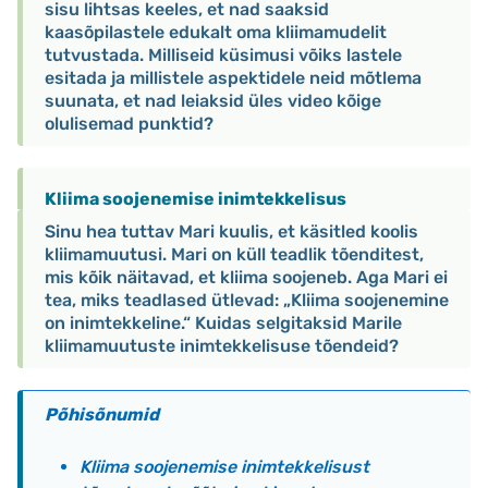
sisu lihtsas keeles, et nad saaksid
kaasõpilastele edukalt oma kliimamudelit
tutvustada. Milliseid küsimusi võiks lastele
esitada ja millistele aspektidele neid mõtlema
suunata, et nad leiaksid üles video kõige
olulisemad punktid?
Kliima soojenemise inimtekkelisus
Sinu hea tuttav Mari kuulis, et käsitled koolis
kliimamuutusi. Mari on küll teadlik tõenditest,
mis kõik näitavad, et kliima soojeneb. Aga Mari ei
tea, miks teadlased ütlevad: „Kliima soojenemine
on inimtekkeline.“ Kuidas selgitaksid Marile
kliimamuutuste inimtekkelisuse tõendeid?
Põhisõnumid
Kliima soojenemise inimtekkelisust