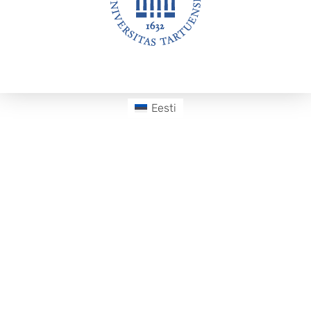
Jalus
Eesti