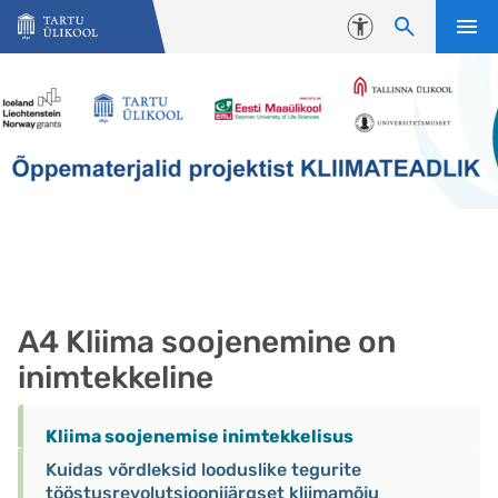
Liigu edasi põhisisu juurde
Juurdepääsetavus
A4 Kliima soojenemine on
inimtekkeline
Kliima soojenemise inimtekkelisus
Kuidas võrdleksid looduslike tegurite
tööstusrevolutsioonijärgset kliimamõju