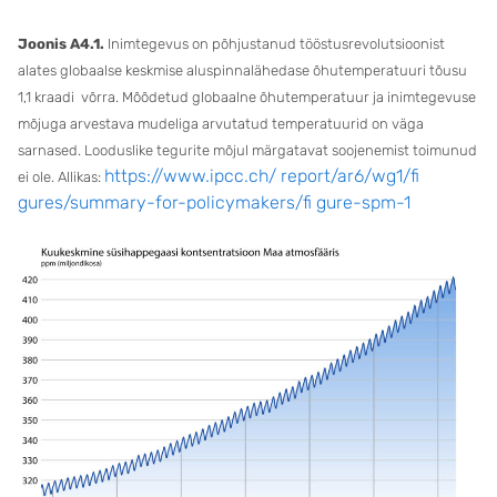
Joonis A4.1.
Inimtegevus on põhjustanud tööstusrevolutsioonist
alates globaalse keskmise aluspinnalähedase õhutemperatuuri tõusu
1,1 kraadi võrra. Mõõdetud globaalne õhutemperatuur ja inimtegevuse
mõjuga arvestava mudeliga arvutatud temperatuurid on väga
sarnased. Looduslike tegurite mõjul märgatavat soojenemist toimunud
https://www.ipcc.ch/ report/ar6/wg1/fi
ei ole. Allikas:
gures/summary-for-policymakers/fi gure-spm-1