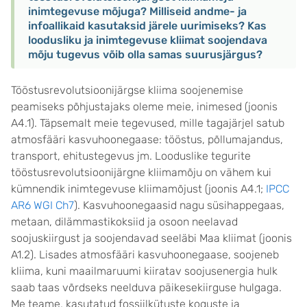
inimtegevuse mõjuga? Milliseid andme- ja
infoallikaid kasutaksid järele uurimiseks? Kas
loodusliku ja inimtegevuse kliimat soojendava
mõju tugevus võib olla samas suurusjärgus?
Tööstusrevolutsioonijärgse kliima soojenemise
peamiseks põhjustajaks oleme meie, inimesed (joonis
A4.1). Täpsemalt meie tegevused, mille tagajärjel satub
atmosfääri kasvuhoonegaase: tööstus, põllumajandus,
transport, ehitustegevus jm. Looduslike tegurite
tööstusrevolutsioonijärgne kliimamõju on vähem kui
kümnendik inimtegevuse kliimamõjust (joonis A4.1;
IPCC
AR6 WGI Ch7
). Kasvuhoonegaasid nagu süsihappegaas,
metaan, dilämmastikoksiid ja osoon neelavad
soojuskiirgust ja soojendavad seeläbi Maa kliimat (joonis
A1.2). Lisades atmosfääri kasvuhoonegaase, soojeneb
kliima, kuni maailmaruumi kiiratav soojusenergia hulk
saab taas võrdseks neelduva päikesekiirguse hulgaga.
Me teame, kasutatud fossiilkütuste koguste ja