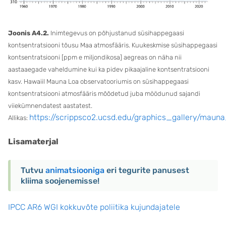
Joonis A4.2.
Inimtegevus on põhjustanud süsihappegaasi
kontsentratsiooni tõusu Maa atmosfääris. Kuukeskmise süsihappegaasi
kontsentratsiooni [ppm e miljondikosa] aegreas on näha nii
aastaaegade vaheldumine kui ka pidev pikaajaline kontsentratsiooni
kasv. Hawaiil Mauna Loa observatooriumis on süsihappegaasi
kontsentratsiooni atmosfääris mõõdetud juba möödunud sajandi
viiekümnendatest aastatest.
https://scrippsco2.ucsd.edu/graphics_gallery/mau
Allikas:
Lisamaterjal
Tutvu
animatsiooniga
eri tegurite panusest
kliima soojenemisse!
IPCC AR6 WGI kokkuvõte poliitika kujundajatele