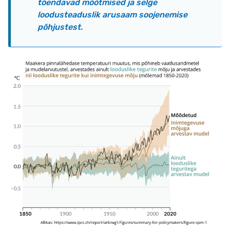
tõendavad mõõtmised ja selge
loodusteaduslik arusaam soojenemise
põhjustest.