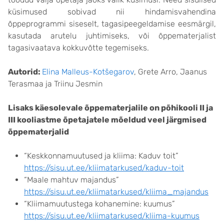
küsimused sobivad nii hindamisvahendina
õppeprogrammi siseselt, tagasipeegeldamise eesmärgil,
kasutada arutelu juhtimiseks, või õppematerjalist
tagasivaatava kokkuvõtte tegemiseks.
Autorid:
Elina Malleus-Kotšegarov
, Grete Arro, Jaanus
Terasmaa ja Triinu Jesmin
Lisaks käesolevale õppematerjalile on põhikooli II ja
III kooliastme õpetajatele mõeldud veel järgmised
õppematerjalid
“Keskkonnamuutused ja kliima: Kaduv toit”
https://sisu.ut.ee/kliimatarkused/kaduv-toit
“Maale mahtuv majandus”
https://sisu.ut.ee/kliimatarkused/kliima_majandus
“Kliimamuutustega kohanemine: kuumus”
https://sisu.ut.ee/kliimatarkused/kliima-kuumus