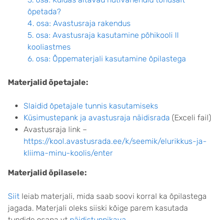
õpetada?
4. osa: Avastusraja rakendus
5. osa: Avastusraja kasutamine põhikooli II
kooliastmes
6. osa: Õppematerjali kasutamine õpilastega
Materjalid õpetajale:
Slaidid õpetajale tunnis kasutamiseks
Küsimustepank ja avastusraja näidisrada
(Exceli fail)
Avastusraja link
–
https://kool.avastusrada.ee/k/seemik/elurikkus-ja-
kliima-minu-koolis/enter
Materjalid õpilasele:
Siit
leiab materjali, mida saab soovi korral ka õpilastega
jagada. Materjali oleks siiski kõige parem kasutada
tundide osana vt
näidistunnikava.