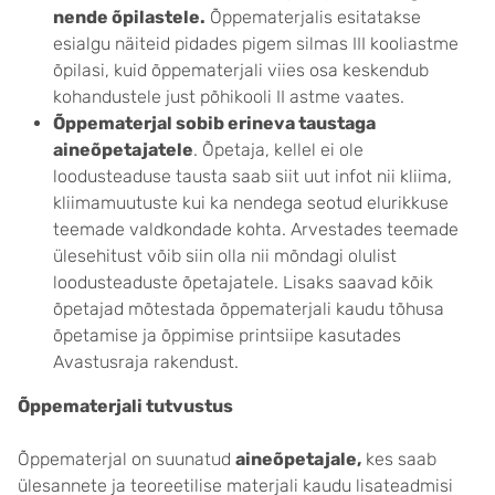
nende õpilastele.
Õppematerjalis esitatakse
esialgu näiteid pidades pigem silmas III kooliastme
õpilasi, kuid õppematerjali viies osa keskendub
kohandustele just põhikooli II astme vaates.
Õppematerjal sobib erineva taustaga
aineõpetajatele
. Õpetaja, kellel ei ole
loodusteaduse tausta saab siit uut infot nii kliima,
kliimamuutuste kui ka nendega seotud elurikkuse
teemade valdkondade kohta. Arvestades teemade
ülesehitust võib siin olla nii mõndagi olulist
loodusteaduste õpetajatele. Lisaks saavad kõik
õpetajad mõtestada õppematerjali kaudu tõhusa
õpetamise ja õppimise printsiipe kasutades
Avastusraja rakendust.
Õppematerjali tutvustus
Õppematerjal on suunatud
aineõpetajale,
kes saab
ülesannete ja teoreetilise materjali kaudu lisateadmisi