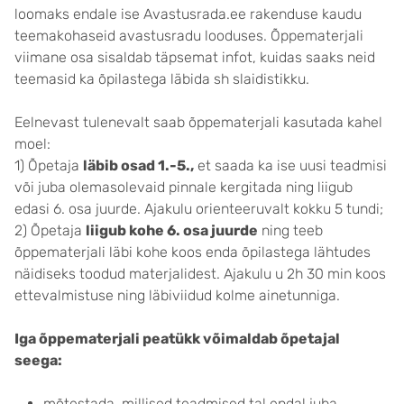
loomaks endale ise Avastusrada.ee rakenduse kaudu
teemakohaseid avastusradu looduses. Õppematerjali
viimane osa sisaldab täpsemat infot, kuidas saaks neid
teemasid ka õpilastega läbida sh slaidistikku.
Eelnevast tulenevalt saab õppematerjali kasutada kahel
moel:
1) Õpetaja
läbib osad 1.-5.,
et saada ka ise uusi teadmisi
või juba olemasolevaid pinnale kergitada ning liigub
edasi 6. osa juurde. Ajakulu orienteeruvalt kokku 5 tundi;
2) Õpetaja
liigub kohe 6. osa juurde
ning teeb
õppematerjali läbi kohe koos enda õpilastega lähtudes
näidiseks toodud materjalidest. Ajakulu u 2h 30 min koos
ettevalmistuse ning läbiviidud kolme ainetunniga.
Iga õppematerjali peatükk võimaldab õpetajal
seega:
mõtestada, millised teadmised tal endal juba