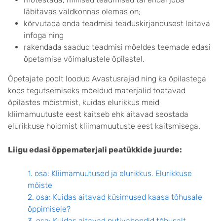
läbitavas valdkonnas olemas on;
kõrvutada enda teadmisi teaduskirjandusest leitava
infoga ning
rakendada saadud teadmisi mõeldes teemade edasi
õpetamise võimalustele õpilastel.
Õpetajate poolt loodud Avastusrajad ning ka õpilastega
koos tegutsemiseks mõeldud materjalid toetavad
õpilastes mõistmist, kuidas elurikkus meid
kliimamuutuste eest kaitseb ehk aitavad seostada
elurikkuse hoidmist kliimamuutuste eest kaitsmisega.
Liigu edasi õppematerjali peatükkide juurde:
1. osa: Kliimamuutused ja elurikkus. Elurikkuse
mõiste
2. osa: Kuidas aitavad küsimused kaasa tõhusale
õppimisele?
3. osa: Kuidas aitavad nutivahendid tõhusalt