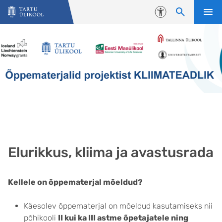
Liigu edasi põhisisu juurde
Juurdepääsetavus
Elurikkus, kliima ja avastusrada
Kellele on õppematerjal mõeldud?
Käesolev õppematerjal on mõeldud kasutamiseks nii
põhikooli
II kui ka III astme õpetajatele ning