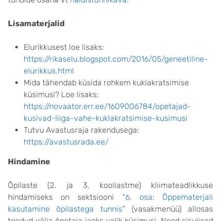
Lisamaterjalid
Elurikkusest loe lisaks:
https://rikaselu.blogspot.com/2016/05/geneetiline-
elurikkus.html
Mida tähendab küsida rohkem kuklakratsimise
küsimusi? Loe lisaks:
https://novaator.err.ee/1609006784/opetajad-
kusivad-liiga-vahe-kuklakratsimise-kusimusi
Tutvu Avastusraja rakendusega:
https://avastusrada.ee/
Hindamine
Õpilaste (2. ja 3. kooliastme) kliimateadlikkuse
hindamiseks on sektsiooni “
6. osa: Õppematerjali
kasutamine õpilastega tunnis
” (vasakmenüü) allosas
toodud välja õpetaja jaoks valik küsimusi. Need sisulised