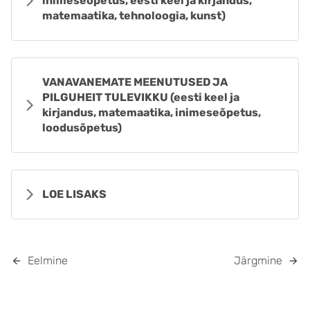
inimeseõpetus, eesti keel ja kirjandus,
matemaatika, tehnoloogia, kunst)
VANAVANEMATE MEENUTUSED JA
PILGUHEIT TULEVIKKU (eesti keel ja
kirjandus, matemaatika, inimeseõpetus,
loodusõpetus)
LOE LISAKS
Eelmine
Järgmine