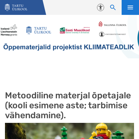
Liigu edasi põhisisu juurde
Juurdepääsetavus
Metoodiline materjal õpetajale
(kooli esimene aste; tarbimise
vähendamine).