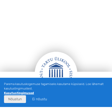
Parema kasutuskogemuse tagamiseks kasutame küpsiseid. Loe lähemalt
Jalus
kasutustingimustest.
Kasutustingimused
Nõustun
Ei nõustu