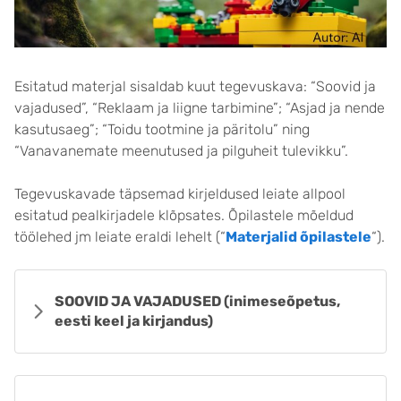
Esitatud materjal sisaldab kuut tegevuskava: “Soovid ja
vajadused”, “Reklaam ja liigne tarbimine”; “Asjad ja nende
kasutusaeg”; “Toidu tootmine ja päritolu” ning
“Vanavanemate meenutused ja pilguheit tulevikku”.
Tegevuskavade täpsemad kirjeldused leiate allpool
esitatud pealkirjadele klõpsates. Õpilastele mõeldud
töölehed jm leiate eraldi lehelt (“
Materjalid õpilastele
“).
SOOVID JA VAJADUSED (inimeseõpetus,
eesti keel ja kirjandus)