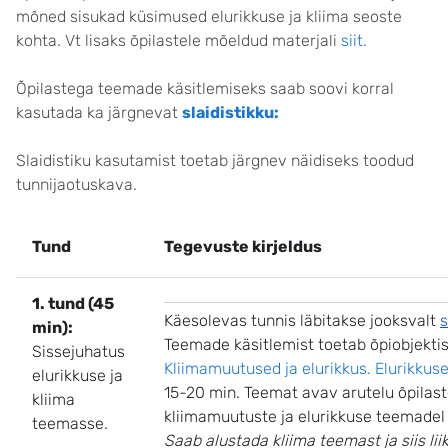
mõned sisukad küsimused elurikkuse ja kliima seoste
kohta. Vt lisaks õpilastele mõeldud materjali
siit.
Õpilastega teemade käsitlemiseks saab soovi korral
kasutada ka järgnevat
slaidistikku:
Slaidistiku kasutamist toetab järgnev näidiseks toodud
tunnijaotuskava.
Tund
Tegevuste kirjeldus
1. tund (45
Käesolevas tunnis läbitakse jooksvalt
s
min):
Teemade käsitlemist toetab õpiobjekti
Sissejuhatus
Kliimamuutused ja elurikkus. Elurikkus
elurikkuse ja
15-20 min. Teemat avav arutelu õpilas
kliima
kliimamuutuste ja elurikkuse teemadel (
teemasse.
Saab alustada kliima teemast ja siis lii