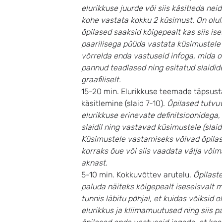
elurikkuse juurde või siis käsitleda nei
kohe vastata kokku 2 küsimust.
On olul
õpilased saaksid kõigepealt kas siis ise
paarilisega püüda vastata küsimustele 
võrrelda enda vastuseid infoga, mida 
pannud teadlased ning esitatud slaidid
graafiliselt.
15-20 min. Elurikkuse teemade täpsus
käsitlemine (slaid 7-10).
Õpilased tutvu
elurikkuse erinevate definitsioonidega,
slaidil ning vastavad küsimustele (slaid
Küsimustele vastamiseks võivad õpila
korraks õue või siis vaadata välja võim
aknast.
5-10 min. Kokkuvõttev arutelu.
Õpilast
paluda näiteks kõigepealt iseseisvalt 
tunnis läbitu põhjal, et kuidas võiksid o
elurikkus ja kliimamuutused ning siis 