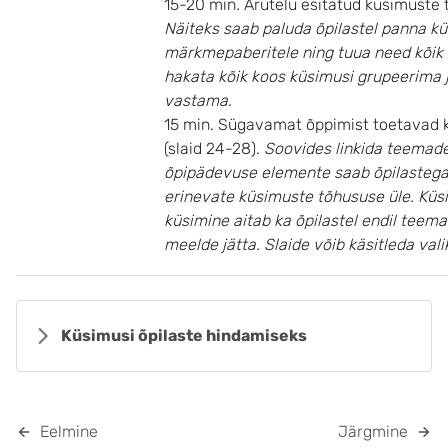
15-20 min
.
Arutelu esitatud küsimuste 
Näiteks saab paluda õpilastel panna k
märkmepaberitele ning tuua need kõik t
hakata kõik koos küsimusi grupeerima j
vastama.
15 min
.
Sügavamat õppimist toetavad 
(slaid 24-28).
Soovides linkida teemad
õpipädevuse elemente saab õpilastega
erinevate küsimuste tõhususe üle. Küs
küsimine aitab ka õpilastel endil teem
meelde jätta. Slaide võib käsitleda valik
Küsimusi õpilaste hindamiseks
Eelmine
Järgmine