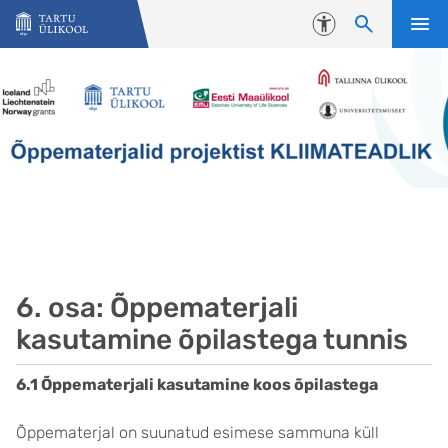
Liigu edasi põhisisu juurde
Juurdepääsetavus
6. osa: Õppematerjali
kasutamine õpilastega tunnis
6.1 Õppematerjali kasutamine koos õpilastega
Õppematerjal on suunatud esimese sammuna küll