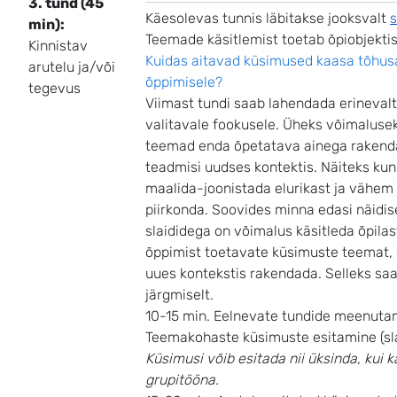
3. tund (45
Käesolevas tunnis läbitakse jooksvalt
s
min):
Teemade käsitlemist toetab õpiobjekti
Kinnistav
Kuidas aitavad küsimused kaasa tõhus
arutelu ja/või
õppimisele?
tegevus
Viimast tundi saab lahendada erinevalt
valitavale fookusele. Üheks võimaluse
teemad enda õpetatava ainega raken
teadmisi uudses kontektis. Näiteks ku
maalida-joonistada elurikast ja vähem 
piirkonda. Soovides minna edasi näidi
slaididega on võimalus käsitleda õpila
õppimist toetavate küsimuste teemat, 
uues kontekstis rakendada. Selleks sa
järgmiselt.
10-15 min. Eelnevate tundide meenuta
Teemakohaste küsimuste esitamine (sla
Küsimusi võib esitada nii üksinda, kui k
grupitööna.