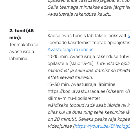
õpilased enda vastuseid jagada, et koo
Selle teemaga minnakse edasi järgmise
Avastusraja rakenduse kaudu.
2. tund (45
Käesolevas tunnis läbitakse jooksvalt
s
min):
Teemade käsitlemist toetab õpiobjekti
Teemakohase
Avastusraja rakendus
avastusraja
10-15 min. Avastusraja rakenduse tut
läbimine.
õpilastele (slaid 13-16).
Tutvustada õpil
rakendust ja selle kasutamist sh tihed
ettetulevaid muresid.
15-30 min. Avastusraja läbimine.
https://kool.avastusrada.ee/k/seemik/e
kliima-minu-koolis/enter
Näidiseks toodud rada saab läbida nii 
olles kui ka õues ning selle keskmine l
on 20 minutit. Selleks peaks raja kope
videojuhise (
https://youtu.be/BHsoiqg