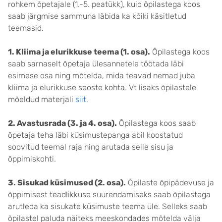
rohkem õpetajale (1.-5. peatükk), kuid õpilastega koos
saab järgmise sammuna läbida ka kõiki käsitletud
teemasid.
1. Kliima ja elurikkuse teema (1. osa).
Õpilastega koos
saab sarnaselt õpetaja ülesannetele töötada läbi
esimese osa ning mõtelda, mida teavad nemad juba
kliima ja elurikkuse seoste kohta. Vt lisaks õpilastele
mõeldud materjali
siit.
2. Avastusrada (3. ja 4. osa).
Õpilastega koos saab
õpetaja teha läbi küsimustepanga abil koostatud
soovitud teemal raja ning arutada selle sisu ja
õppimiskohti.
3. Sisukad küsimused (2. osa).
Õpilaste õpipädevuse ja
õppimisest teadlikkuse suurendamiseks saab õpilastega
arutleda ka sisukate küsimuste teema üle. Selleks saab
õpilastel paluda näiteks meeskondades mõtelda välja