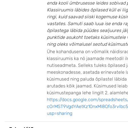
enda kooli ümbrusesse leides sobivad 
Klassiruumis läbides õpilased küll ei li
ringi, kuid saavad siiski kogemuse küs
vastates. Samuti saab luua ise enda ra
õpilastega läbida püüdes sealjuures jälg
punktide asukoht toetaks küsimustele 
ning oleks võimalusel seotud küsimust
Ühe kohandusena on võimalik näidisrad
klassiruumis ka nö jaamade meetodil i
nutiseadmeta. Selleks tuleks õpilased 
meeskonadesse, asetada erinevatele l
küsimused ning paluda õpilastel läbida
arutades kõik jaamad. Küsimused leiab
küsimustepanga lehe lingilt 2. alamlehe
https://docs.google.com/spreadsheet
cOrMST9VgdYAetKz10nxMl8Qfo3rvlbc5
usp=sharing