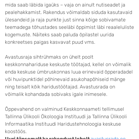
mida saab läbida igaüks – vaja on ainult nutiseadet ja
pealehakkamist. Rakendus võimaldab siduda kasutavaid
ülesandeid ja raja punkte just sinna k
õige sobivamate
teemadega tõhustades seeläbi õppimist läbi reaaleluliste
kogemuste. Näiteks saab paluda õpilastel uurida
konkreetses paigas kasvavat puud vms.
Avastusraja sihtrühmaks on ühelt poolt
keskkonnahariduse keskuste töötajad, kellel on võimalik
enda keskuse ümbruskonnas luua erinevaid õpperadadel
või huvipunktidel põhinevaid asukohapõhiseid mänge
ning teisalt kõik haridustöötajad. Avastusrada on
võimalik kohandada sobivaks igale inimesele.
Õppevahend on valminud Keskkonnaameti tellimusel
Tallinna Ülikooli Ökoloogia Instituudi ja Tallinna Ülikooli
Informaatika Instituudi Haridustehnoloogia keskuse
koostöös.
Uuri täpsemalt ka rakendust lehelt
avastusrada.ee
.