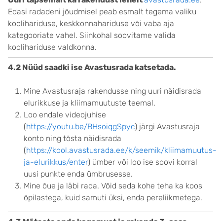
Edasi radadeni jõudmisel peab esmalt tegema valiku
koolihariduse, keskkonnahariduse või vaba aja
kategooriate vahel. Siinkohal soovitame valida
koolihariduse valdkonna.
4.2 Nüüd saadki ise Avastusrada katsetada.
Mine Avastusraja rakendusse ning uuri näidisrada
elurikkuse ja kliimamuutuste teemal.
Loo endale videojuhise
(
https://youtu.be/BHsoiqgSpyc
) järgi Avastusraja
konto ning tõsta näidisrada
(
https://kool.avastusrada.ee/k/seemik/kliimamuutus-
ja-elurikkus/enter
) ümber või loo ise soovi korral
uusi punkte enda ümbrusesse.
Mine õue ja läbi rada. Võid seda kohe teha ka koos
õpilastega, kuid samuti üksi, enda pereliikmetega.