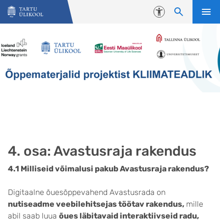
Liigu edasi põhisisu juurde
Juurdepääsetavus
4. osa: Avastusraja rakendus
4.1 Milliseid võimalusi pakub Avastusraja rakendus?
Digitaalne õuesõppevahend Avastusrada on
nutiseadme veebilehitsejas töötav rakendus,
mille
abil saab luua
õues läbitavaid interaktiivseid radu,