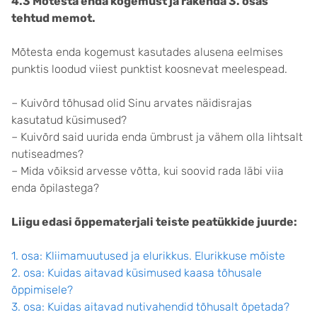
4.3 Mõtesta enda kogemust ja rakenda 3. osas
tehtud memot.
Mõtesta enda kogemust kasutades alusena eelmises
punktis loodud viiest punktist koosnevat meelespead.
– Kuivõrd tõhusad olid Sinu arvates näidisrajas
kasutatud küsimused?
– Kuivõrd said uurida enda ümbrust ja vähem olla lihtsalt
nutiseadmes?
– Mida võiksid arvesse võtta, kui soovid rada läbi viia
enda õpilastega?
Liigu edasi õppematerjali teiste peatükkide juurde:
1. osa: Kliimamuutused ja elurikkus. Elurikkuse mõiste
2. osa: Kuidas aitavad küsimused kaasa tõhusale
õppimisele?
3. osa: Kuidas aitavad nutivahendid tõhusalt õpetada?