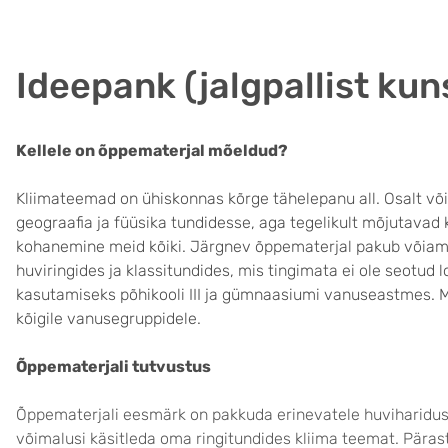
Ideepank (jalgpallist kuns
Kellele on õppematerjal mõeldud?
Kliimateemad on ühiskonnas kõrge tähelepanu all. Osalt võ
geograafia ja füüsika tundidesse, aga tegelikult mõjutava
kohanemine meid kõiki. Järgnev õppematerjal pakub võiam
huviringides ja klassitundides, mis tingimata ei ole seotu
kasutamiseks põhikooli III ja gümnaasiumi vanuseastmes. M
kõigile vanusegruppidele.
Õppematerjali tutvustus
Õppematerjali eesmärk on pakkuda erinevatele huviharidusva
võimalusi käsitleda oma ringitundides kliima teemat. Päras