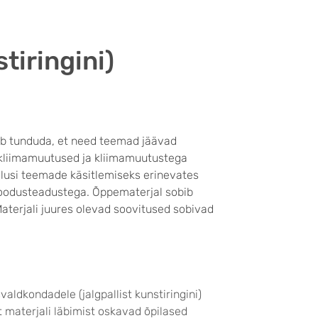
tiringini)
ib tunduda, et need teemad jäävad
d kliimamuutused ja kliimamuutustega
lusi teemade käsitlemiseks erinevates
d loodusteadustega. Õppematerjal sobib
aterjali juures olevad soovitused sobivad
ldkondadele (jalgpallist kunstiringini)
t materjali läbimist oskavad õpilased