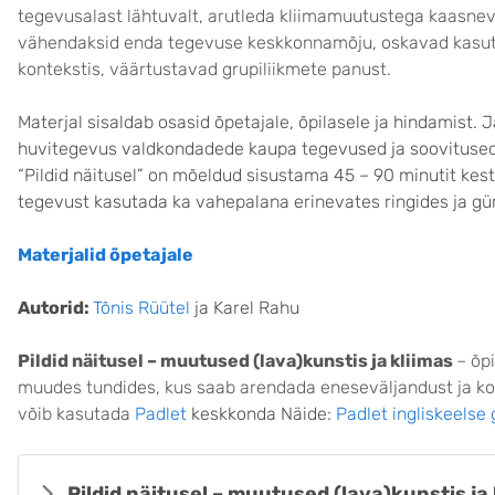
tegevusalast lähtuvalt, arutleda kliimamuutustega kaasneva
vähendaksid enda tegevuse keskkonnamõju, oskavad kasu
kontekstis, väärtustavad grupiliikmete panust.
M
aterjal sisaldab osasid õpetajale, õpilasele ja hindamist.
huvitegevus valdkondadede kaupa tegevused ja soovitused r
“Pildid näitusel” on mõeldud sisustama 45 – 90 minutit kes
tegevust kasutada ka vahepalana erinevates ringides ja g
Materjalid õpetajale
Autorid:
Tõnis Rüütel
ja Karel Rahu
Pildid näitusel – muutused (lava)kunstis ja kliimas
– õp
muudes tundides, kus saab arendada eneseväljandust ja ko
võib kasutada
Padlet
keskkonda Näide:
Padlet ingliskeelse
Pildid näitusel – muutused (lava)kunstis ja 