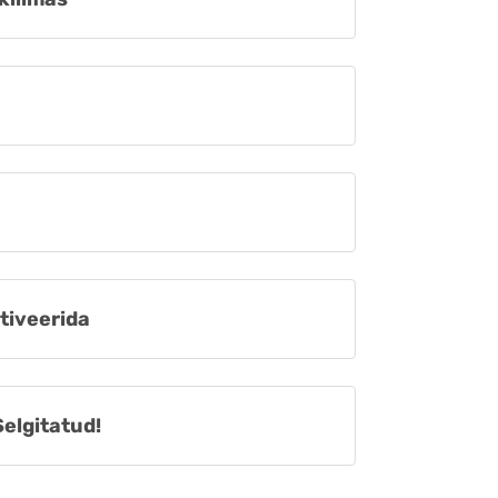
otiveerida
Selgitatud!