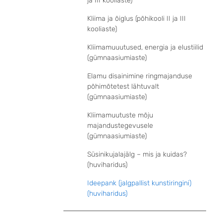
ja III kooliaste)
Kliima ja õiglus (põhikooli II ja III
kooliaste)
Kliimamuuutused, energia ja elustiilid
(gümnaasiumiaste)
Elamu disainimine ringmajanduse
põhimõtetest lähtuvalt
(gümnaasiumiaste)
Kliimamuutuste mõju
majandustegevusele
(gümnaasiumiaste)
Süsinikujalajälg – mis ja kuidas?
(huviharidus)
Ideepank (jalgpallist kunstiringini)
(huviharidus)