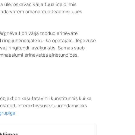
 üle, oskavad välja tuua ideid, mis
tada varem omandatud teadmisi uues
 Järgnevalt on välja toodud erinevate
ingijuhendajale kui ka õpetajale. Tegevuse
tvat ringitundi lavakunstis. Samas saab
ümnaasiumi erinevates ainetundides.
iobjekt on kasutatav nii kunstitunnis kui ka
ostööd. Interaktiivsuse suurendamiseks
 grupiga
kliimas