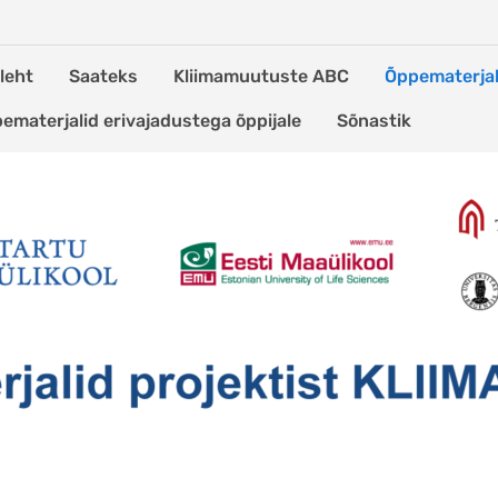
leht
Saateks
Kliimamuutuste ABC
Õppematerjal
ematerjalid erivajadustega õppijale
Sõnastik