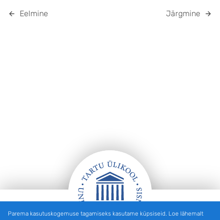
Eelmine
Järgmine
Parema kasutuskogemuse tagamiseks kasutame küpsiseid. Loe lähemalt