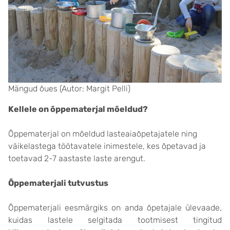
Mängud õues (Autor: Margit Pelli)
Kellele on õppematerjal mõeldud?
Õppematerjal on mõeldud lasteaiaõpetajatele ning
väikelastega töötavatele inimestele, kes õpetavad ja
toetavad 2-7 aastaste laste arengut.
Õppematerjali tutvustus
Õppematerjali eesmärgiks on anda õpetajale ülevaade,
kuidas lastele selgitada tootmisest tingitud