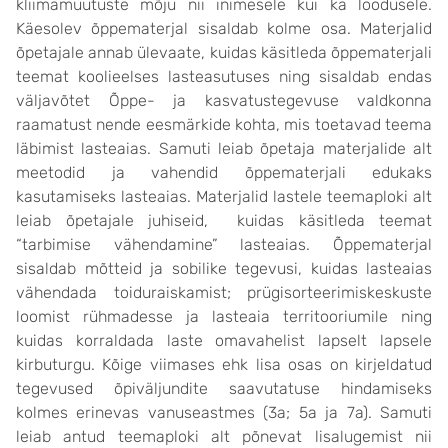
kliimamuutuste mõju nii inimesele kui ka loodusele.
Käesolev õppematerjal sisaldab kolme osa. Materjalid
õpetajale annab ülevaate, kuidas käsitleda õppematerjali
teemat koolieelses lasteasutuses ning sisaldab endas
väljavõtet Õppe- ja kasvatustegevuse valdkonna
raamatust nende eesmärkide kohta, mis toetavad teema
läbimist lasteaias. Samuti leiab õpetaja materjalide alt
meetodid ja vahendid õppematerjali edukaks
kasutamiseks lasteaias. Materjalid lastele teemaploki alt
leiab õpetajale juhiseid, kuidas käsitleda teemat
“tarbimise vähendamine” lasteaias. Õppematerjal
sisaldab mõtteid ja sobilike tegevusi, kuidas lasteaias
vähendada toiduraiskamist; prügisorteerimiskeskuste
loomist rühmadesse ja lasteaia territooriumile ning
kuidas korraldada laste omavahelist lapselt lapsele
kirbuturgu. Kõige viimases ehk lisa osas on kirjeldatud
tegevused õpiväljundite saavutatuse hindamiseks
kolmes erinevas vanuseastmes (3a; 5a ja 7a). Samuti
leiab antud teemaploki alt põnevat lisalugemist nii