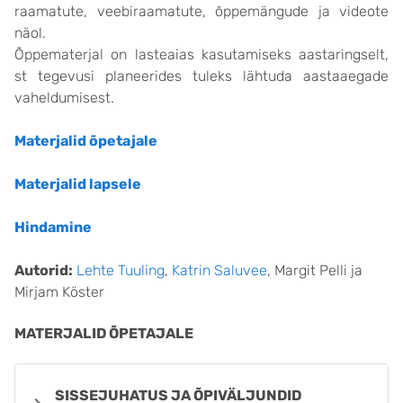
raamatute, veebiraamatute, õppemängude ja videote
näol.
Õppematerjal on lasteaias kasutamiseks aastaringselt,
st tegevusi planeerides tuleks lähtuda aastaaegade
vaheldumisest.
Materjalid õpetajale
Materjalid lapsele
Hindamine
Autorid:
Lehte Tuuling
,
Katrin Saluvee
, Margit Pelli ja
Mirjam Köster
MATERJALID ÕPETAJALE
SISSEJUHATUS JA ÕPIVÄLJUNDID