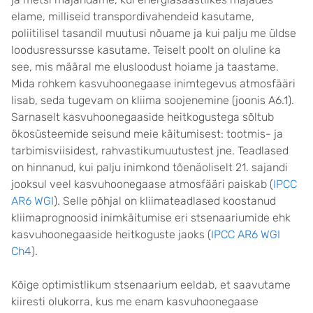
elame, milliseid transpordivahendeid kasutame,
poliitilisel tasandil muutusi nõuame ja kui palju me üldse
loodusressursse kasutame. Teiselt poolt on oluline ka
see, mis määral me elusloodust hoiame ja taastame.
Mida rohkem kasvuhoonegaase inimtegevus atmosfääri
lisab, seda tugevam on kliima soojenemine (joonis A6.1).
Sarnaselt kasvuhoonegaaside heitkogustega sõltub
ökosüsteemide seisund meie käitumisest: tootmis- ja
tarbimisviisidest, rahvastikumuutustest jne. Teadlased
on hinnanud, kui palju inimkond tõenäoliselt 21. sajandi
jooksul veel kasvuhoonegaase atmosfääri paiskab (
IPCC
AR6 WGI
). Selle põhjal on kliimateadlased koostanud
kliimaprognoosid inimkäitumise eri stsenaariumide ehk
kasvuhoonegaaside heitkoguste jaoks (
IPCC AR6 WGI
Ch4
).
Kõige optimistlikum stsenaarium eeldab, et saavutame
kiiresti olukorra, kus me enam kasvuhoonegaase