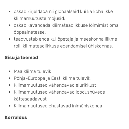
oskab kirjeldada nii globaalseid kui ka kohalikke
kliimamuutuste mõjusid;
oskab kavandada kliimateadlikkuse lõimimist oma
õppeainetesse;
teadvustab enda kui õpetaja ja meeskonna liikme
rolli kliimateadlikkuse edendamisel ühiskonnas.
Sisu ja teemad
Maa kliima tulevik
Põhja-Euroopa ja Eesti kliima tulevik
Kliimamuutused vähendavad elurikkust
Kliimamuutused vähendavad loodushüvede
kättesaadavust
Kliimamuutused ohustavad inimühiskonda
Korraldus