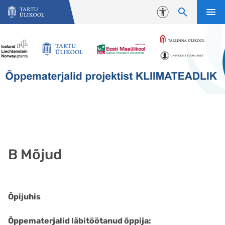
Liigu edasi põhisisu juurde
Juurdepääsetavus
B Mõjud
Õpijuhis
Õppematerjalid läbitöötanud õppija: