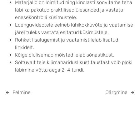
Materjalid on lõimitud ning kindlasti soovitame teha
läbi ka pakutud praktilised ülesanded ja vastata
enesekontrolli küsimustele.
Loenguvideotele eelneb lühikokkuvõte ja vaatamise
järel tuleks vastata esitatud küsimustele.
Rohket lisalugemist ja vaatamist leiab lisatud
linkidelt.
Kõige olulisemad mõisted leiab sõnastikust.
Sõltuvalt teie kliimahariduslikust taustast võib ploki
läbimine võtta aega 2–4 tundi.
Eelmine
Järgmine