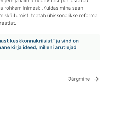
elgem ja kliimamuutustest põhjustatud
ha rohkem inimesi: „Kuidas mina saan
miskäitumist, toetab ühiskondlikke reforme
aatiat.
mast keskkonnakriisist“ ja sind on
ane kirja ideed, milleni arutlejad
Järgmine