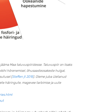
äma Maa taluvuspiiridesse. Taluvuspiir on lisaks
ikihi hõrenemisel, õhusaasteosakeste hulgal,
utusel (
Steffen jt 2015
). Oleme juba ületanud
te häiringute, magevee tarbimise ja uute
ies.html
gut