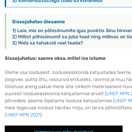
5) Kliimamuutustega tuleb ka kohaneda
Sissejuhatav ülesanne
1) Leia, mis on põhisõnumite igas punktis Sinu hinn
2) Millist põhisõnumit sa juba tead ning millises on 
3) Mida sa tahaksid veel teada?
Sissejuhatus: saeme oksa, millel ise istume
Oleme osa loodusest: looduskeskkonda kahjustades teeme k
joogivee, puhta õhu, ressursid ehituseks, ravimid ja muu häd
tööstuse areng pakub meile üha rohkem materiaalseid hüve
suuresti looduskeskkonna kahjustamise arvelt (
UNEP MPN 
põlvedele, peame lõpetama looduse kahjustamise (
UNEP M
meie tegevuse loodust hävitav mõju, on tarvis põhimõttelis
(
UNEP MPN 2021
).