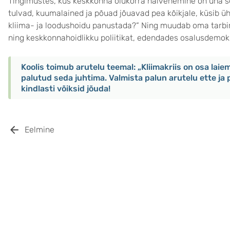
Tingimustes, kus keskkonna olukorra halvenemine on üha s
tulvad, kuumalained ja põuad jõuavad pea kõikjale, küsib ü
kliima- ja loodushoidu panustada?“ Ning muudab oma tarbi
ning keskkonnahoidlikku poliitikat, edendades osalusdemokr
Koolis toimub arutelu teemal: „Kliimakriis on osa laie
palutud seda juhtima. Valmista palun arutelu ette ja p
kindlasti võiksid jõuda!
Eelmine