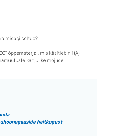
ka midagi sõltub?
“ õppematerjal, mis käsitleb nii (A)
iimamuutuste kahjulike mõjude
onda
vuhoonegaaside heitkogust