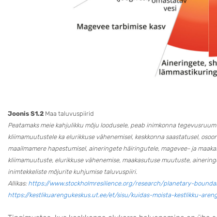
Joonis S1.2
Maa taluvuspiirid
Peatamaks meie kahjulikku mõju loodusele, peab inimkonna tegevusruum jä
kliimamuutustele ka elurikkuse vähenemisel, keskkonna saastatusel, osoon
maailmamere hapestumisel, aineringete häiringutele, magevee- ja maakas
kliimamuutuste, elurikkuse vähenemise, maakasutuse muutuste, aineringe
inimtekkeliste mõjurite kuhjumise taluvuspiiri.
Allikas:
https://www.stockholmresilience.org/research/planetary-boundar
https://kestlikuarengukeskus.ut.ee/et/sisu/kuidas-moista-kestlikku-aren