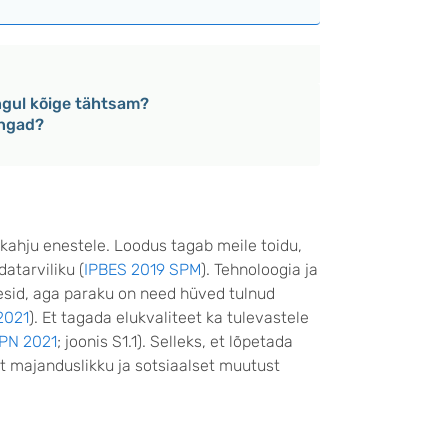
angul kõige tähtsam?
lüngad?
ahju enestele. Loodus tagab meile toidu,
atarviliku (
IPBES 2019 SPM
). Tehnoloogia ja
sid, aga paraku on need hüved tulnud
2021
). Et tagada elukvaliteet ka tulevastele
PN 2021
; joonis S1.1). Selleks, et lõpetada
t majanduslikku ja sotsiaalset muutust