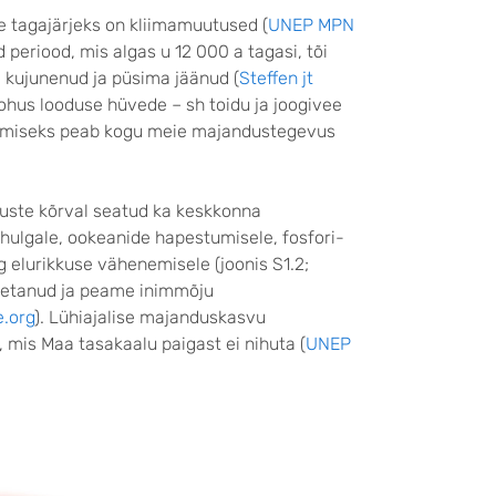
e tagajärjeks on kliimamuutused (
UNEP MPN
 periood, mis algas u 12 000 a tagasi, tõi
ja kujunenud ja püsima jäänud (
Steffen jt
 ohus looduse hüvede – sh toidu ja joogivee
üsimiseks peab kogu meie majandustegevus
utuste kõrval seatud ka keskkonna
hulgale, ookeanide hapestumisele, fosfori-
elurikkuse vähenemisele (joonis S1.2;
 ületanud ja peame inimmõju
e.org
). Lühiajalise majanduskasvu
mis Maa tasakaalu paigast ei nihuta (
UNEP