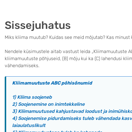
Sissejuhatus
Miks kliima muutub? Kuidas see meid mõjutab? Kas minust 
Nendele küsimustele aitab vastust leida „Kliimamuutuste ABC
kliimamuutuste põhjuseid, (B) mõju kui ka (C) lahendusi kl
vähendamiseks.
Kliimamuutuste ABC põhisõnumid
1) Kliima soojeneb
2) Soojenemine on inimtekkeline
3) Kliimamuutused kahjustavad loodust ja inimühisk
4) Soojenemise pidurdamiseks tuleb vähendada kas
laiaulatuslikult