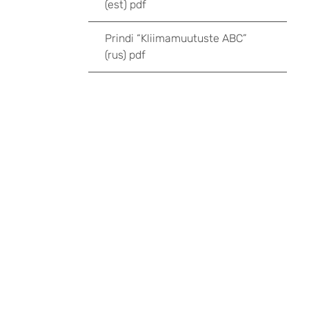
(est) pdf
Prindi “Kliimamuutuste ABC”
(rus) pdf