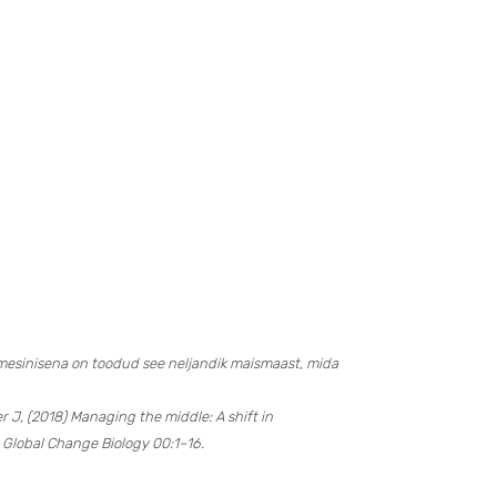
umesinisena on toodud see neljandik maismaast, mida
 J, (2018) Managing the middle: A shift in
. Global Change Biology 00:1–16.