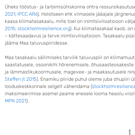
Üheks tööstus- ja tarbimisühiskonna ohtra ressursikasutus
2021
;
IPCC AR6
). Holotseen ehk viimasele jääajale järgnenud
kaasa kliimatasakaalu, mille toel on inimtsivilisatsioon väl
2015
;
stockholmresilience.org
). Kui kliimatasakaal kaob, on
– kättesaadavus ja terve inimtsivilisatsioon. Tasakaalu p
jääma Maa taluvuspiiridesse.
Maa tasakaalu säilimiseks tarvilik taluvuspiir on kliimamu
saastatusele, osoonikihi hõrenemisele, õhusaasteosakeste 
ja lämmastikukoormusele, magevee- ja maakasutusele ning 
Steffen jt 2015
). Enamiku piiride puhul oleme juba ohupiiri
looduskeskkonnale selgelt vähendama (
stockholmresilienc
maksimeerimise asemel peame enesele looma heaolu viisil, 
MPN 2021
).