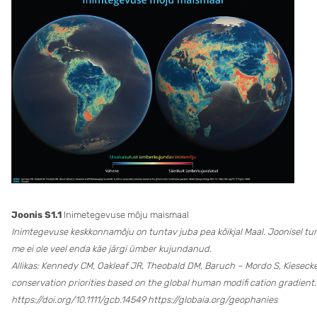
Joonis S1.1
Inimetegevuse mõju maismaal
Inimtegevuse keskkonnamõju on tuntav juba pea kõikjal Maal. Joonisel t
me ei ole veel enda käe järgi ümber kujundanud.
Allikas: Kennedy CM, Oakleaf JR, Theobald DM, Baruch – Mordo S, Kiesecker
conservation priorities based on the global human modifi cation gradient
https://doi.org/10.1111/gcb.14549 https://globaia.org/geophanies