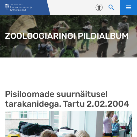
Liigu edasi põhisisu juurde
Juurdepääsetavus
ZOOLOOGIARINGI PILDIALBUM
Pisiloomade suurnäitusel
tarakanidega. Tartu 2.02.2004