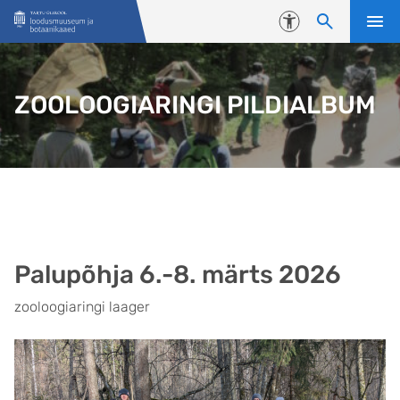
Liigu edasi põhisisu juurde
Juurdepääsetavus
ZOOLOOGIARINGI PILDIALBUM
Palupõhja 6.-8. märts 2026
zooloogiaringi laager