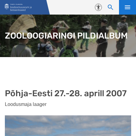
Liigu edasi põhisisu juurde
Juurdepääsetavus
ZOOLOOGIARINGI PILDIALBUM
Põhja-Eesti 27.-28. aprill 2007
Loodusmaja laager