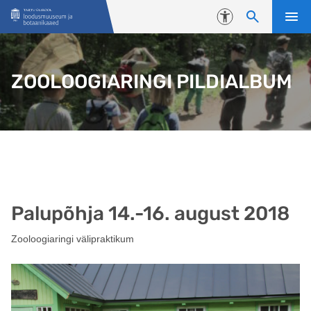
Liigu edasi põhisisu juurde
Juurdepääsetavus
ZOOLOOGIARINGI PILDIALBUM
Palupõhja 14.-16. august 2018
Zooloogiaringi välipraktikum