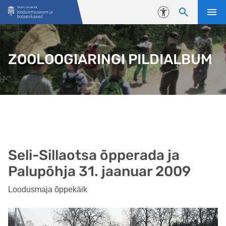
Liigu edasi põhisisu juurde
Juurdepääsetavus
ZOOLOOGIARINGI PILDIALBUM
Seli-Sillaotsa õpperada ja
Palupõhja 31. jaanuar 2009
Loodusmaja õppekäik