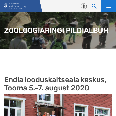
Liigu edasi põhisisu juurde
Juurdepääsetavus
ZOOLOOGIARINGI PILDIALBUM
Endla looduskaitseala keskus,
Tooma 5.-7. august 2020