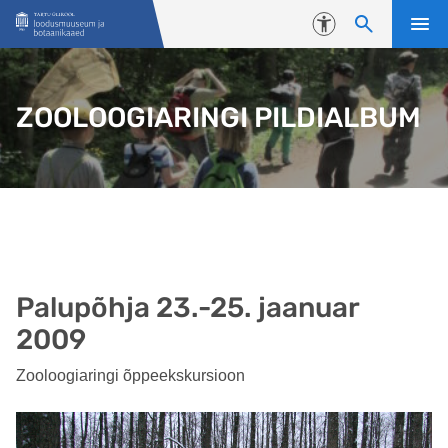
Liigu edasi põhisisu juurde
Juurdepääsetavus
ZOOLOOGIARINGI PILDIALBUM
Palupõhja 23.-25. jaanuar
2009
Zooloogiaringi õppeekskursioon