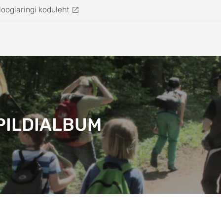
loogiaringi koduleht
PILDIALBUM