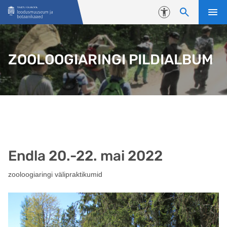
Liigu edasi põhisisu juurde
Juurdepääsetavus
ZOOLOOGIARINGI PILDIALBUM
Endla 20.-22. mai 2022
zooloogiaringi välipraktikumid