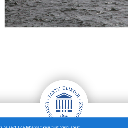
siseid. Loe lähemalt kasutustingimustest.