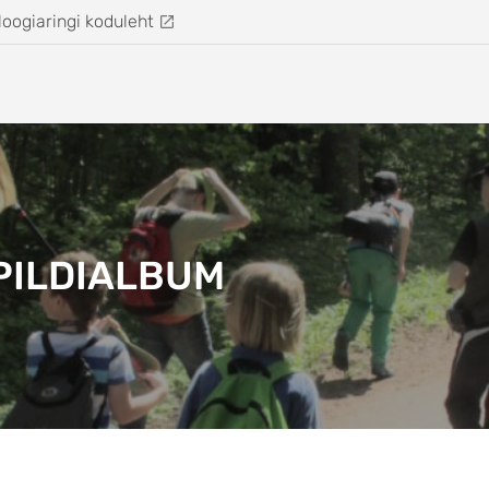
loogiaringi koduleht
PILDIALBUM