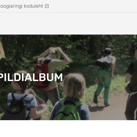
loogiaringi koduleht
PILDIALBUM