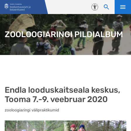
Liigu edasi põhisisu juurde
Juurdepääsetavus
ZOOLOOGIARINGI PILDIALBUM
Endla looduskaitseala keskus,
Tooma 7.-9. veebruar 2020
zooloogiaringi välipraktikumid