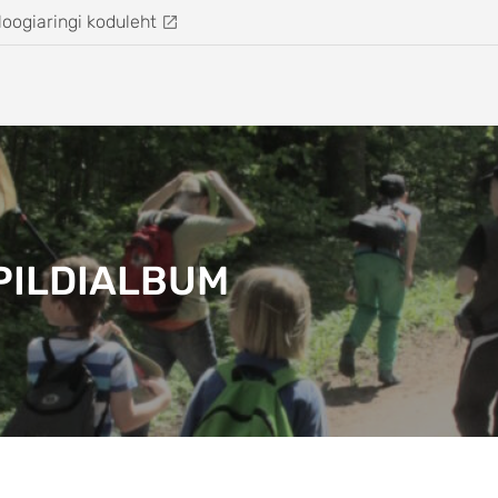
loogiaringi koduleht
PILDIALBUM