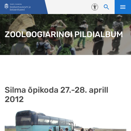
Liigu edasi põhisisu juurde
Juurdepääsetavus
ZOOLOOGIARINGI PILDIALBUM
Silma õpikoda 27.-28. aprill
2012