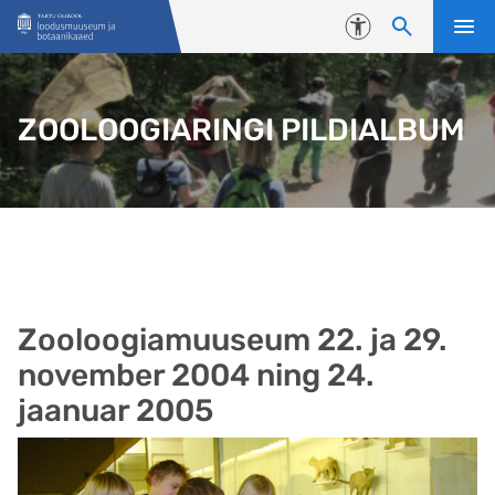
Liigu edasi põhisisu juurde
Juurdepääsetavus
ZOOLOOGIARINGI PILDIALBUM
Zooloogiamuuseum 22. ja 29.
november 2004 ning 24.
jaanuar 2005