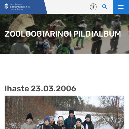
Liigu edasi põhisisu juurde
Juurdepääsetavus
ZOOLOOGIARINGI PILDIALBUM
Ihaste 23.03.2006