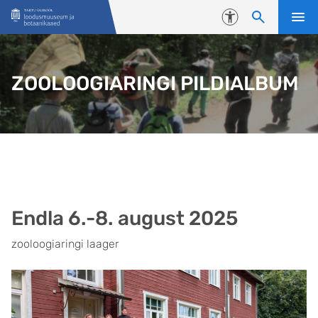
Liigu edasi põhisisu juurde
Juurdepääsetavus
ZOOLOOGIARINGI PILDIALBUM
Endla 6.-8. august 2025
zooloogiaringi laager