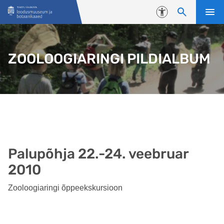
Liigu edasi põhisisu juurde
Juurdepääsetavus
ZOOLOOGIARINGI PILDIALBUM
Palupõhja 22.-24. veebruar
2010
Zooloogiaringi õppeekskursioon