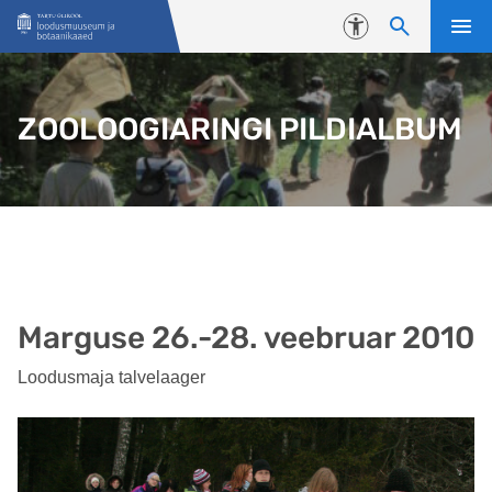
Liigu edasi põhisisu juurde
Juurdepääsetavus
ZOOLOOGIARINGI PILDIALBUM
Marguse 26.-28. veebruar 2010
Loodusmaja talvelaager