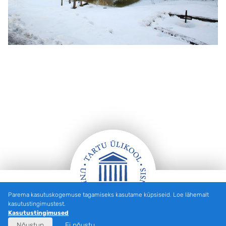
Parema kasutuskogemuse tagamiseks kasutame küpsiseid. Loe lähemalt
Jalus
kasutustingimustest.
Kasutustingimused
Nõustun
Ei nõustu