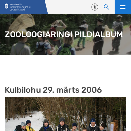
Liigu edasi põhisisu juurde
Juurdepääsetavus
ZOOLOOGIARINGI PILDIALBUM
Kulbilohu 29. märts 2006