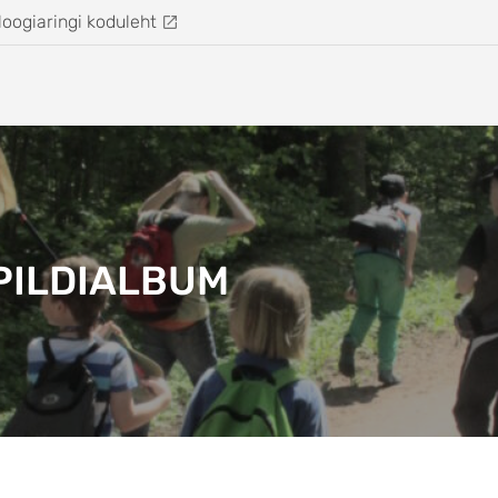
loogiaringi koduleht
PILDIALBUM