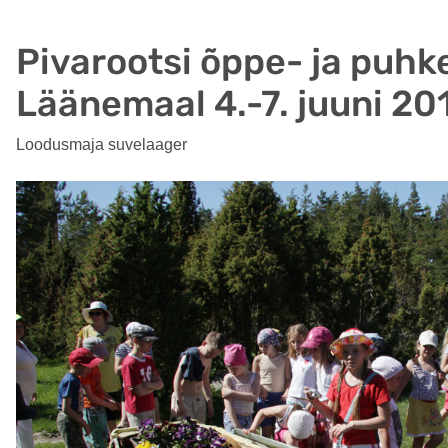
Pivarootsi õppe- ja puh
Läänemaal 4.-7. juuni 20
Loodusmaja suvelaager