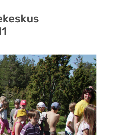
kekeskus
11