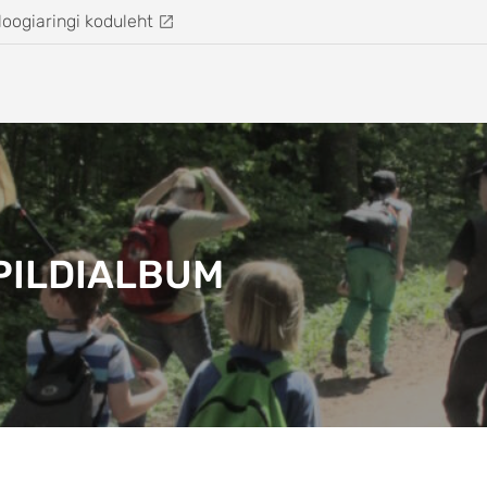
loogiaringi koduleht
PILDIALBUM