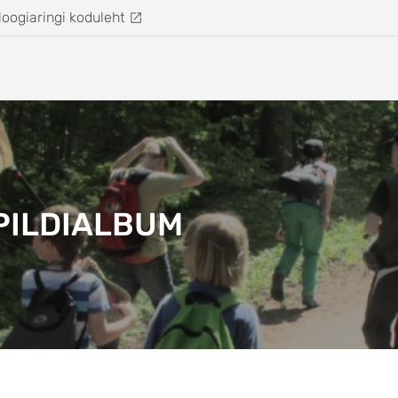
loogiaringi koduleht
PILDIALBUM