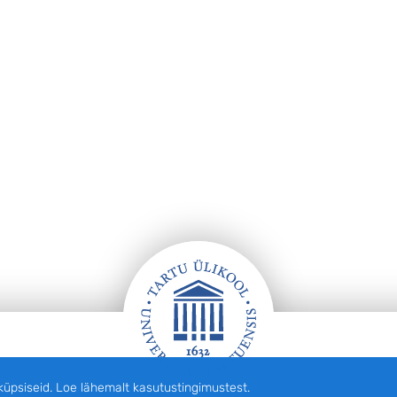
siseid. Loe lähemalt kasutustingimustest.