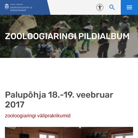
Liigu edasi põhisisu juurde
Juurdepääsetavus
ZOOLOOGIARINGI PILDIALBUM
Palupõhja 18.-19. veebruar
2017
zooloogiaringi väliprakrikumid