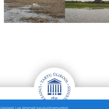
siseid. Loe lähemalt kasutustingimustest.