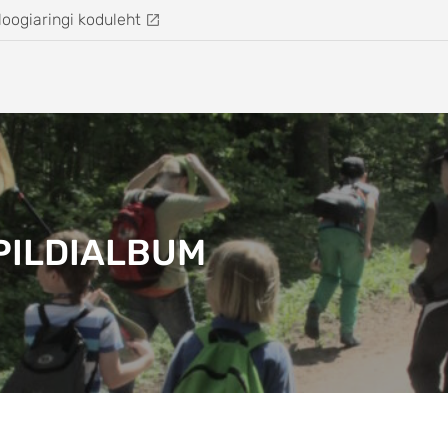
loogiaringi koduleht
PILDIALBUM