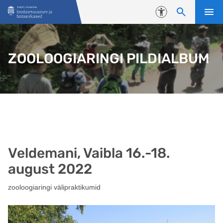
Liigu edasi põhisisu juurde
Juurdepääsetavus
ZOOLOOGIARINGI PILDIALBUM
Veldemani, Vaibla 16.-18.
august 2022
zooloogiaringi välipraktikumid