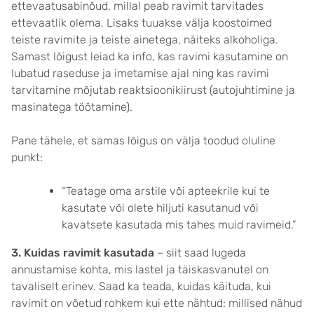
ettevaatusabinõud, millal peab ravimit tarvitades
ettevaatlik olema. Lisaks tuuakse välja koostoimed
teiste ravimite ja teiste ainetega, näiteks alkoholiga.
Samast lõigust leiad ka info, kas ravimi kasutamine on
lubatud raseduse ja imetamise ajal ning kas ravimi
tarvitamine mõjutab reaktsioonikiirust (autojuhtimine ja
masinatega töötamine).
Pane tähele, et samas lõigus on välja toodud oluline
punkt:
“Teatage oma arstile või apteekrile kui te
kasutate või olete hiljuti kasutanud või
kavatsete kasutada mis tahes muid ravimeid.”
3. Kuidas ravimit kasutada
– siit saad lugeda
annustamise kohta, mis lastel ja täiskasvanutel on
tavaliselt erinev. Saad ka teada, kuidas käituda, kui
ravimit on võetud rohkem kui ette nähtud: millised nähud