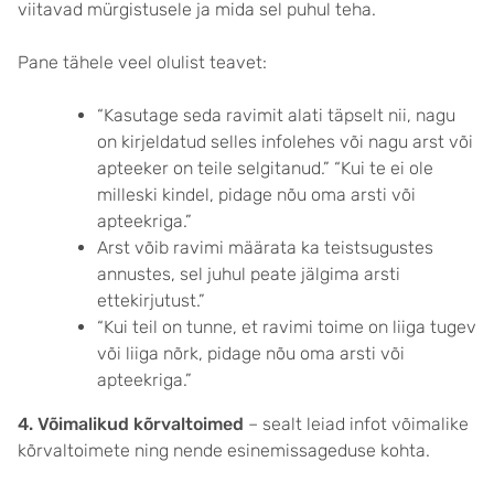
viitavad mürgistusele ja mida sel puhul teha.
Pane tähele veel olulist teavet:
“Kasutage seda ravimit alati täpselt nii, nagu
on kirjeldatud selles infolehes või nagu arst või
apteeker on teile selgitanud.” “Kui te ei ole
milleski kindel, pidage nõu oma arsti või
apteekriga.”
Arst võib ravimi määrata ka teistsugustes
annustes, sel juhul peate jälgima arsti
ettekirjutust.”
“Kui teil on tunne, et ravimi toime on liiga tugev
või liiga nõrk, pidage nõu oma arsti või
apteekriga.”
4. Võimalikud kõrvaltoimed
– sealt leiad infot võimalike
kõrvaltoimete ning nende esinemissageduse kohta.