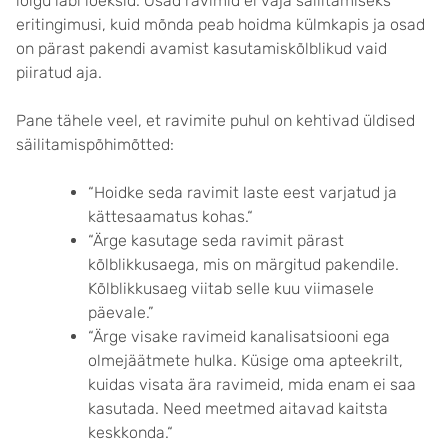
lõigu läbi loeksid. Osad ravimid ei vaja säilitamiseks
eritingimusi, kuid mõnda peab hoidma külmkapis ja osad
on pärast pakendi avamist kasutamiskõlblikud vaid
piiratud aja.
Pane tähele veel, et ravimite puhul on kehtivad üldised
säilitamispõhimõtted:
“Hoidke seda ravimit laste eest varjatud ja
kättesaamatus kohas.“
“Ärge kasutage seda ravimit pärast
kõlblikkusaega, mis on märgitud pakendile.
Kõlblikkusaeg viitab selle kuu viimasele
päevale.”
“Ärge visake ravimeid kanalisatsiooni ega
olmejäätmete hulka. Küsige oma apteekrilt,
kuidas visata ära ravimeid, mida enam ei saa
kasutada. Need meetmed aitavad kaitsta
keskkonda.“