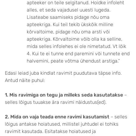
apteeker on teile selgitanud. Hoidke infoleht
alles, et seda vajadusel uuesti lugeda.
Lisateabe saamiseks pidage nõu oma
apteekriga. Kui teil tekib ükskõik milline
kõrvaltoime, pidage nõu oma arsti või
apteekriga. Kõrvaltoime võib olla ka selline,
mida selles infolehes ei ole nimetatud. Vt lõik
4. Kui te ei tunne end paremini või tunnete end
halvemini, peate võtma ühendust arstiga.“
Edasi leiad juba kindlat ravimit puudutava täpse info.
Antud näite puhul:
1. Mis ravimiga on tegu ja milleks seda kasutatakse
–
selles lõigus tuuakse ära ravimi näidustus(ed).
2. Mida on vaja teada enne ravimi kasutamist
– selles
lõigus antakse hoiatused, millistel juhtudel ei tohiks
ravimit kasutada. Esitatakse hoiatused ja