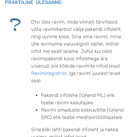
PRAKTILINE ÜLESANNE:
Otsi üles ravim, mida viimati tarvitasid,
võta ravimikarbist välja pakendi infoleht
ning uurime koos, Sina oma ravimi, mina
ühe levinuima valuvaigisti näitel, millist
infot me sealt leiame. Juhul kui oled
ravimipakendi koos infolehega ära
visanud, siis kõikide ravimite infod leiad
Ravimiregistrist
. Iga ravimi juurest leiad
seal:
Pakendi infolehe (lühend PIL) ehk
teabe ravimi kasutajale
Ravimi omaduste kokkuvõtte (lühend
SPC) ehk teabe meditsiinitöötajatele
Sina kliki lahti pakendi infoleht ja hakka
uurima, millist infot leiad.