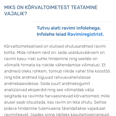
MIKS ON KÕRVALTOIMETEST TEATAMINE
VAJALIK?
Tutvu alati ravimi infolehega.
Infolehe leiad
Ravimiregistrist
.
Kõrvaltoimeteatised on olulised ohutusandmed ravimi
kohta. Mida rohkem neid on, seda usaldusväärsem on
ravimi kasu-riski suhte hindamine ning seeläbi on
võimalik hinnata ka riskide vähendamise võimalusi. Et
andmeid oleks rohkem, toimub riikide vahel tihe koostöö
ning kõik andmed liiguvad rahvusvahelistesse
andmebaasidesse. Seda suurt andmekogumit
analüüsivad eksperdid ning see võimaldab välja
selgitada ka ravimite harvaesinevad kõrvaltoimed, mille
alusel saab otsustada, kas ravim on ikka ohutu. Sellise
pideva hindamise tulemusena täiendatakse vajadusel
ravimiteavet, lisades sinna näiteks kasutamispiiranguid,