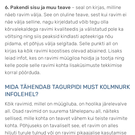
6. Pakendi sisu ja muu teave
– seal on kirjas, milline
näeb ravim välja. See on oluline teave, sest kui ravim ei
näe välja selline, nagu kirjeldatud võib tegu olla
kõrvalekaldega ravimi kvaliteedis ja välistatud pole ka
võltsing ning siis peaksid kindlasti apteekriga nõu
pidama, et põhjus välja selgitada. Selle punkti all on
kirjas ka kõik ravimi koostises olevad abiained. Lisaks
leiad infot, kes on ravimi müügiloa hoidja ja tootja ning
kelle poole selle ravimi kohta lisaküsimuste tekkimise
korral pöörduda.
MIDA TÄHENDAB TAGURPIDI MUST KOLMNURK
INFOLEHEL?
Kõik ravimid, millel on müügiluba, on hoolika järelevalve
all. Osad ravimid on suurema tähelepanu all, näiteks
sellised, mille kohta on teavet vähem kui teiste ravimite
kohta. Põhjuseks on tavaliselt see, et ravim on alles
hiljuti turule tulnud või on ravimi pikaajalise kasutamise