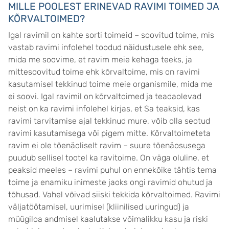
MILLE POOLEST ERINEVAD RAVIMI TOIMED JA
KÕRVALTOIMED?
Igal ravimil on kahte sorti toimeid – soovitud toime, mis
vastab ravimi infolehel toodud näidustusele ehk see,
mida me soovime, et ravim meie kehaga teeks, ja
mittesoovitud toime ehk kõrvaltoime, mis on ravimi
kasutamisel tekkinud toime meie organismile, mida me
ei soovi. Igal ravimil on kõrvaltoimed ja teadaolevad
neist on ka ravimi infolehel kirjas, et Sa teaksid, kas
ravimi tarvitamise ajal tekkinud mure, võib olla seotud
ravimi kasutamisega või pigem mitte. Kõrvaltoimeteta
ravim ei ole tõenäoliselt ravim – suure tõenäosusega
puudub sellisel tootel ka ravitoime. On väga oluline, et
peaksid meeles – ravimi puhul on ennekõike tähtis tema
toime ja enamiku inimeste jaoks ongi ravimid ohutud ja
tõhusad. Vahel võivad siiski tekkida kõrvaltoimed. Ravimi
väljatöötamisel, uurimisel (kliinilised uuringud) ja
müügiloa andmisel kaalutakse võimalikku kasu ja riski