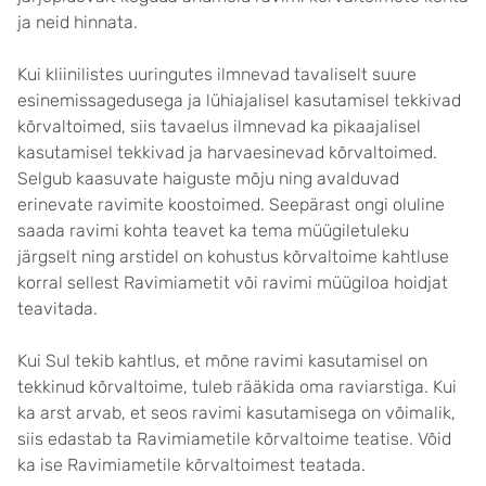
ja neid hinnata.
Kui kliinilistes uuringutes ilmnevad tavaliselt suure
esinemissagedusega ja lühiajalisel kasutamisel tekkivad
kõrvaltoimed, siis tavaelus ilmnevad ka pikaajalisel
kasutamisel tekkivad ja harvaesinevad kõrvaltoimed.
Selgub kaasuvate haiguste mõju ning avalduvad
erinevate ravimite koostoimed. Seepärast ongi oluline
saada ravimi kohta teavet ka tema müügiletuleku
järgselt ning arstidel on kohustus kõrvaltoime kahtluse
korral sellest Ravimiametit või ravimi müügiloa hoidjat
teavitada.
Kui Sul tekib kahtlus, et mõne ravimi kasutamisel on
tekkinud kõrvaltoime, tuleb rääkida oma raviarstiga. Kui
ka arst arvab, et seos ravimi kasutamisega on võimalik,
siis edastab ta Ravimiametile kõrvaltoime teatise. Võid
ka ise Ravimiametile kõrvaltoimest teatada.