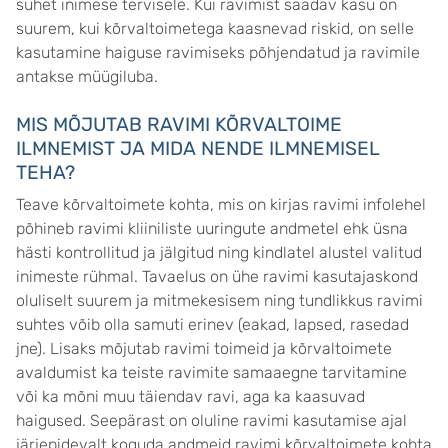
suhet inimese tervisele. Kui ravimist saadav kasu on
suurem, kui kõrvaltoimetega kaasnevad riskid, on selle
kasutamine haiguse ravimiseks põhjendatud ja ravimile
antakse müügiluba.
MIS MÕJUTAB RAVIMI KÕRVALTOIME
ILMNEMIST JA MIDA NENDE ILMNEMISEL
TEHA?
Teave kõrvaltoimete kohta, mis on kirjas ravimi infolehel
põhineb ravimi kliiniliste uuringute andmetel ehk üsna
hästi kontrollitud ja jälgitud ning kindlatel alustel valitud
inimeste rühmal. Tavaelus on ühe ravimi kasutajaskond
oluliselt suurem ja mitmekesisem ning tundlikkus ravimi
suhtes võib olla samuti erinev (eakad, lapsed, rasedad
jne). Lisaks mõjutab ravimi toimeid ja kõrvaltoimete
avaldumist ka teiste ravimite samaaegne tarvitamine
või ka mõni muu täiendav ravi, aga ka kaasuvad
haigused. Seepärast on oluline ravimi kasutamise ajal
järjepidevalt koguda andmeid ravimi kõrvaltoimete kohta