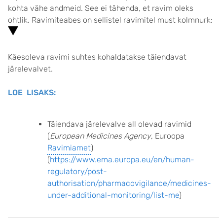
kohta vähe andmeid. See ei tähenda, et ravim oleks
ohtlik. Ravimiteabes on sellistel ravimitel must kolmnurk:
Käesoleva ravimi suhtes kohaldatakse täiendavat
järelevalvet.
LOE LISAKS:
Täiendava järelevalve all olevad ravimid
(
European Medicines Agency
, Euroopa
Ravimiamet
)
(
https://www.ema.europa.eu/en/human-
regulatory/post-
authorisation/pharmacovigilance/medicines-
under-additional-monitoring/list-me
)