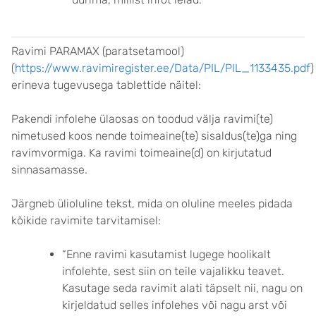
Ravimi PARAMAX (paratsetamool)
(
https://www.ravimiregister.ee/Data/PIL/PIL_1133435.pdf
)
erineva tugevusega tablettide näitel:
Pakendi infolehe ülaosas on toodud välja ravimi(te)
nimetused koos nende toimeaine(te) sisaldus(te)ga ning
ravimvormiga. Ka ravimi toimeaine(d) on kirjutatud
sinnasamasse.
Järgneb ülioluline tekst, mida on oluline meeles pidada
kõikide ravimite tarvitamisel:
“Enne ravimi kasutamist lugege hoolikalt
infolehte, sest siin on teile vajalikku teavet.
Kasutage seda ravimit alati täpselt nii, nagu on
kirjeldatud selles infolehes või nagu arst või