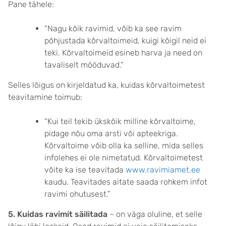
Pane tähele:
“Nagu kõik ravimid, võib ka see ravim
põhjustada kõrvaltoimeid, kuigi kõigil neid ei
teki. Kõrvaltoimeid esineb harva ja need on
tavaliselt mööduvad.“
Selles lõigus on kirjeldatud ka, kuidas kõrvaltoimetest
teavitamine toimub:
“Kui teil tekib ükskõik milline kõrvaltoime,
pidage nõu oma arsti või apteekriga.
Kõrvaltoime võib olla ka selline, mida selles
infolehes ei ole nimetatud. Kõrvaltoimetest
võite ka ise teavitada
www.ravimiamet.ee
kaudu. Teavitades aitate saada rohkem infot
ravimi ohutusest.”
5. Kuidas ravimit säilitada
– on väga oluline, et selle