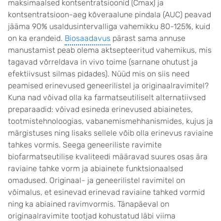
maksimaalsed kontsentratsioonid (Cmax) ja
kontsentratsioon-aeg kõveraalune pindala (AUC) peavad
jääma 90% usaldusintervalliga vahemikku 80-125%, kuid
on ka erandeid.
Biosaadavus
pärast sama annuse
manustamist peab olema aktsepteeritud vahemikus, mis
tagavad võrreldava in vivo toime (sarnane ohutust ja
efektiivsust silmas pidades). Nüüd mis on siis need
peamised erinevused geneerilistel ja originaalravimitel?
Kuna nad võivad olla ka farmatseutiliselt alternatiivsed
preparaadid: võivad esineda erinevused abiainetes,
tootmistehnoloogias, vabanemismehhanismides, kujus ja
märgistuses ning lisaks sellele võib olla erinevus raviaine
tahkes vormis. Seega geneeriliste ravimite
biofarmatseutilise kvaliteedi määravad suures osas ära
raviaine tahke vorm ja abiainete funktsionaalsed
omadused. Originaal- ja geneerilistel ravimitel on
võimalus, et esinevad erinevad raviaine tahked vormid
ning ka abiained ravimvormis. Tänapäeval on
originaalravimite tootjad kohustatud läbi viima