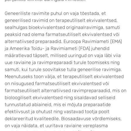
Geneeriliste ravimite puhul on vaja tõestada, et
geneerilised ravimid on terapeutiliselt ekvivalentsed,
sealhulgas bioekvivalentsed originaalravimiga, samuti
peaksid nad olema farmatseutiliselt ekvivalentsed või
alternatiivsed preparaadid. Euroopa Ravimiameti (EMA)
ja Ameerika Toidu- ja Ravimiameti (FDA) juhendid
määratlevad täpselt, millised uuringud on vaja läbi viia
uue raviaine ja ravimpreparaadi turule toomiseks ning
samuti, kui turule soovitakse tulla geneerilise ravimiga.
Meenutuseks toon välja, et terapeutiliselt ekvivalentsed
on niisugused farmatseutiliselt ekvivalentsed või
farmatseutiliselt alternatiivsed ravimpreparaadid, mis on
bioloogiliselt ekvivalentsed ning sisaldavad selliseid
tunnustatud abiaineid, mis ei mõjuta preparaatide
efektiivsust ja ohutust ning vastavad tootja poolt
deklareeritud kvaliteedile. Biosaadavuse võrdlemiseks,
on vaja näidata, et uuritava raviaine vereplasma