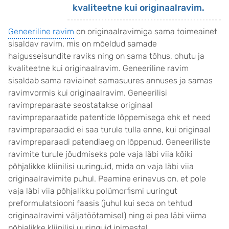
kvaliteetne kui originaalravim.
Geneeriline ravim
on originaalravimiga sama toimeainet
sisaldav ravim, mis on mõeldud samade
haigusseisundite raviks ning on sama tõhus, ohutu ja
kvaliteetne kui originaalravim. Geneeriline ravim
sisaldab sama raviainet samasuures annuses ja samas
ravimvormis kui originaalravim. Geneerilisi
ravimpreparaate seostatakse originaal
ravimpreparaatide patentide lõppemisega ehk et need
ravimpreparaadid ei saa turule tulla enne, kui originaal
ravimpreparaadi patendiaeg on lõppenud. Geneeriliste
ravimite turule jõudmiseks pole vaja läbi viia kõiki
põhjalikke kliinilisi uuringuid, mida on vaja läbi viia
originaalravimite puhul. Peamine erinevus on, et pole
vaja läbi viia põhjalikku polümorfismi uuringut
preformulatsiooni faasis (juhul kui seda on tehtud
originaalravimi väljatöötamisel) ning ei pea läbi viima
põhjalikke kliinilisi uuringuid inimestel.