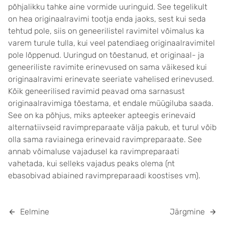
põhjalikku tahke aine vormide uuringuid. See tegelikult
on hea originaalravimi tootja enda jaoks, sest kui seda
tehtud pole, siis on geneerilistel ravimitel võimalus ka
varem turule tulla, kui veel patendiaeg originaalravimitel
pole lõppenud. Uuringud on tõestanud, et originaal- ja
geneeriliste ravimite erinevused on sama väikesed kui
originaalravimi erinevate seeriate vahelised erinevused.
Kõik geneerilised ravimid peavad oma sarnasust
originaalravimiga tõestama, et endale müügiluba saada.
See on ka põhjus, miks apteeker apteegis erinevaid
alternatiivseid ravimpreparaate välja pakub, et turul võib
olla sama raviainega erinevaid ravimpreparaate. See
annab võimaluse vajadusel ka ravimpreparaati
vahetada, kui selleks vajadus peaks olema (nt
ebasobivad abiained ravimpreparaadi koostises vm).
Eelmine
Järgmine