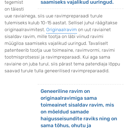
saamiseks vajalikud uuringud.
tegemist
on täiesti
uue raviainega, siis uue ravimpreparaadi turule
tulemiseks kulub 10-15 aastat. Sellisel juhul räägitakse
originaalravimitest.
Originaalravim
on uut raviainet
sisaldav ravim, mille tootja on läbi viinud ravimi
müügiloa saamiseks vajalikud uuringud. Tavaliselt
patenteerib tootja uue toimeaine, ravimvormi, ravimi
tootmisprotsessi ja ravimpreparaadi. Kui aga sama
raviaine on juba turul, siis pärast tema patendiaja lõppu
saavad turule tulla geneerilised ravimpreparaadid.
Geneeriline ravim on
originaalravimiga sama
toimeainet sisaldav ravim, mis
on mõeldud samade
haigusseisundite raviks ning on
sama tõhus, ohutu ja