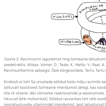
Joonis 2: Ravimvormi lagunemist ning toimeaine lahustumi
seedetraktis. Allikas: Volmer, D.; Teder, K.; Matto, V.; Raal, A
Ravimsuhtlemine apteegis. Õpik kõrgkoolidele. Tartu: Tartu Ü
Kindlasti ei tohi Sa unustada söödud toidu mõju ravimite s
sõltuvalt koostisest toimeaine imendumist jällegi, kas soo
olla nii otsene, läbi võimalike reaktsioonide ja seostumist
liikuvust (ehk motoorikat). Söödud rasvarikas toit võib soo
rasvlahustuvate vitamiinide) imendumist, sest lahustunud 