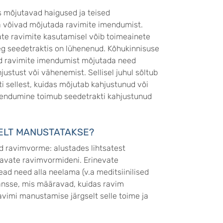
as mõjutavad haigused ja teised
a võivad mõjutada ravimite imendumist.
ate ravimite kasutamisel võib toimeainete
eg seedetraktis on lühenenud. Kõhukinnisuse
ivad ravimite imendumist mõjutada need
stust või vähenemist. Sellisel juhul sõltub
i sellest, kuidas mõjutab kahjustunud või
mendumine toimub seedetrakti kahjustunud
SELT MANUSTATAKSE?
d ravimvorme: alustades lihtsatest
tavate ravimvormideni. Erinevate
d need alla neelama (v.a meditsiinilised
ansse, mis määravad, kuidas ravim
avimi manustamise järgselt selle toime ja