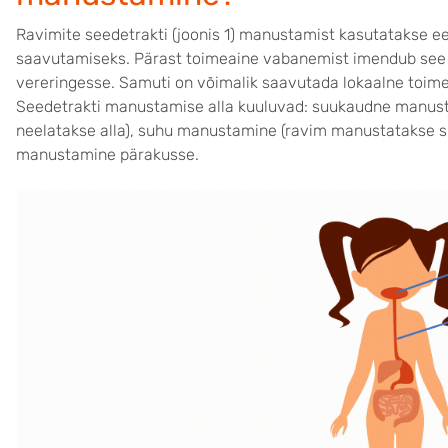
Ravimite seedetrakti (joonis 1) manustamist kasutatakse ee
saavutamiseks. Pärast toimeaine vabanemist imendub see l
vereringesse. Samuti on võimalik saavutada lokaalne toime 
Seedetrakti manustamise alla kuuluvad: suukaudne manus
neelatakse alla), suhu manustamine (ravim manustatakse suh
manustamine pärakusse.