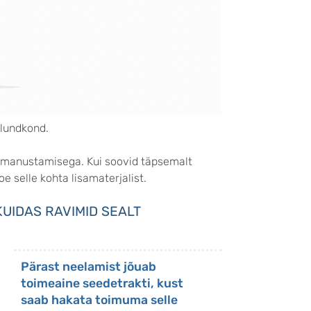
elundkond.
e manustamisega. Kui soovid täpsemalt
e selle kohta lisamaterjalist.
UIDAS RAVIMID SEALT
Pärast neelamist jõuab
toimeaine seedetrakti, kust
saab hakata toimuma selle