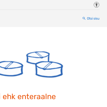
Juurde
Otsi sisu
i ehk enteraalne