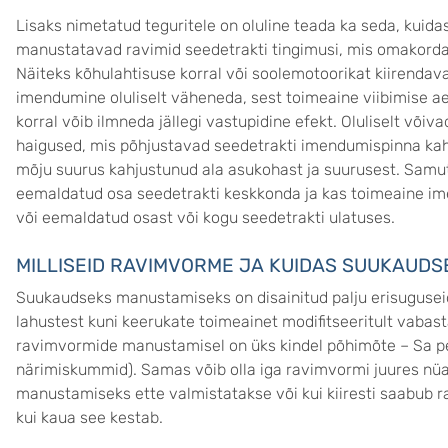
Lisaks nimetatud teguritele on oluline teada ka seda, kuid
manustatavad ravimid seedetrakti tingimusi, mis omakord
Näiteks kõhulahtisuse korral või soolemotoorikat kiirendav
imendumine oluliselt väheneda, sest toimeaine viibimise a
korral võib ilmneda jällegi vastupidine efekt. Oluliselt võ
haigused, mis põhjustavad seedetrakti imendumispinna kahju
mõju suurus kahjustunud ala asukohast ja suurusest. Samut
eemaldatud osa seedetrakti keskkonda ja kas toimeaine i
või eemaldatud osast või kogu seedetrakti ulatuses.
MILLISEID RAVIMVORME JA KUIDAS SUUKAUD
Suukaudseks manustamiseks on disainitud palju erisugusei
lahustest kuni keerukate toimeainet modifitseeritult vabas
ravimvormide manustamisel on üks kindel põhimõte – Sa pea
närimiskummid). Samas võib olla iga ravimvormi juures nü
manustamiseks ette valmistatakse või kui kiiresti saabub r
kui kaua see kestab.