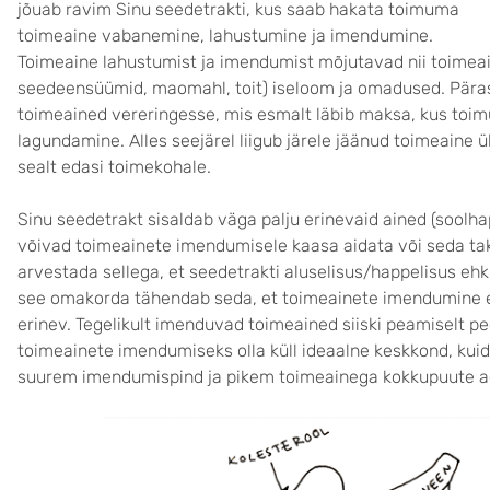
jõuab ravim Sinu seedetrakti, kus saab hakata toimuma
toimeaine vabanemine, lahustumine ja imendumine.
Toimeaine lahustumist ja imendumist mõjutavad nii toimeain
seedeensüümid, maomahl, toit) iseloom ja omadused. Pära
toimeained vereringesse, mis esmalt läbib maksa, kus toi
lagundamine. Alles seejärel liigub järele jäänud toimeaine ü
sealt edasi toimekohale.
Sinu seedetrakt sisaldab väga palju erinevaid ained (soolha
võivad toimeainete imendumisele kaasa aidata või seda taki
arvestada sellega, et seedetrakti aluselisus/happelisus ehk
see omakorda tähendab seda, et toimeainete imendumine e
erinev. Tegelikult imenduvad toimeained siiski peamiselt pe
toimeainete imendumiseks olla küll ideaalne keskkond, kuid
suurem imendumispind ja pikem toimeainega kokkupuute a