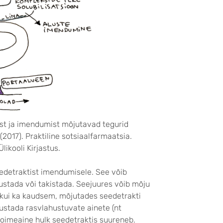
st ja imendumist mõjutavad tegurid
. (2017). Praktiline sotsiaalfarmaatsia.
likooli Kirjastus.
eedetraktist imendumisele. See võib
dustada või takistada. Seejuures võib mõju
e, kui ka kaudsem, mõjutades seedetrakti
dustada rasvlahustuvate ainete (nt
toimeaine hulk seedetraktis suureneb.