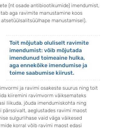
te (nt osade antibiootikumide) imendumist,
itab aga ravimite manustamine koos
t atsetüülsalitsüülhape manustamisel).
Toit mõjutab oluliselt ravimite
imendumist: võib mõjutada
imendunud toimeaine hulka,
aga ennekõike imendumise ja
toime saabumise kiirust.
imvormi ja ravimi osakeste suurus ning toit
 mida kiiremini ravimvorm väiksemateks
asi liikuda, jõuda imendumiskohta ning
 pärssivalt, aeglustades ravimi maost
mise sulgurlihase vaid väga väikesed
rmide korral võib ravimi maost edasi