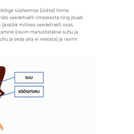
lkõige süsteemse (üldise) toime
äbi seedetrakti limaskesta ning jõuab
ükskõik millises seedetrakti osas.
tamine (ravim manustatakse suhu ja
u ja seda alla ei neelata) ja ravimi