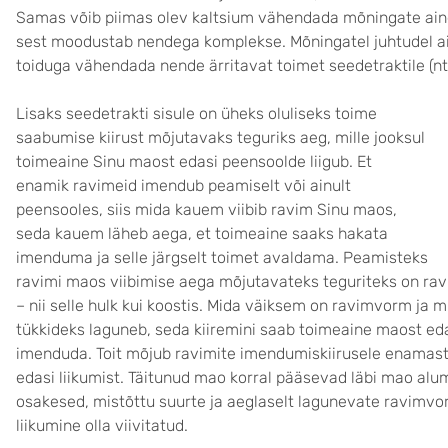
Samas võib piimas olev kaltsium vähendada mõningate aine
sest moodustab nendega komplekse. Mõningatel juhtudel a
toiduga vähendada nende ärritavat toimet seedetraktile (n
Lisaks seedetrakti sisule on üheks oluliseks toime
saabumise kiirust mõjutavaks teguriks aeg, mille jooksul
toimeaine Sinu maost edasi peensoolde liigub. Et
enamik ravimeid imendub peamiselt või ainult
peensooles, siis mida kauem viibib ravim Sinu maos,
seda kauem läheb aega, et toimeaine saaks hakata
imenduma ja selle järgselt toimet avaldama. Peamisteks
ravimi maos viibimise aega mõjutavateks teguriteks on rav
– nii selle hulk kui koostis. Mida väiksem on ravimvorm ja
tükkideks laguneb, seda kiiremini saab toimeaine maost ed
imenduda. Toit mõjub ravimite imendumiskiirusele enamasti
edasi liikumist. Täitunud mao korral pääsevad läbi mao alu
osakesed, mistõttu suurte ja aeglaselt lagunevate ravimvo
liikumine olla viivitatud.