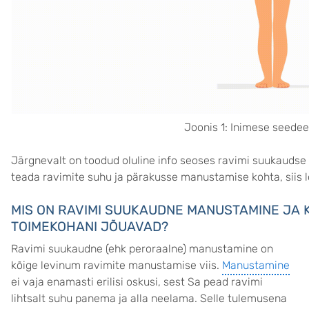
Joonis 1: Inimese seede
Järgnevalt on toodud oluline info seoses ravimi suukauds
teada ravimite suhu ja pärakusse manustamise kohta, siis lo
MIS ON RAVIMI SUUKAUDNE MANUSTAMINE JA K
TOIMEKOHANI JÕUAVAD?
Ravimi suukaudne (ehk peroraalne) manustamine on
kõige levinum ravimite manustamise viis.
Manustamine
ei vaja enamasti erilisi oskusi, sest Sa pead ravimi
lihtsalt suhu panema ja alla neelama. Selle tulemusena