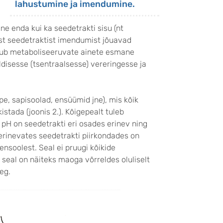
lahustumine ja imendumine.
e enda kui ka seedetrakti sisu (nt
st seedetraktist imendumist jõuavad
mub metaboliseeruvate ainete esmane
ldisesse (tsentraalsesse) vereringesse ja
pe, sapisoolad, ensüümid jne), mis kõik
stada (joonis 2.). Kõigepealt tuleb
 pH on seedetrakti eri osades erinev ning
rinevates seedetrakti piirkondades on
ensoolest. Seal ei pruugi kõikide
 seal on näiteks maoga võrreldes oluliselt
eg.