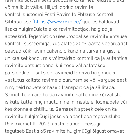
võimalikult väike. Hiljuti loodud ravimite
kontrollisüsteemi Eesti Ravimite Ehtsuse Kontrolli
Sihtasutuse (
https://www.reks.ee/
) juures haldavad
lisaks hulgimüüjatele ka ravimitootjad, haiglad ja
apteekrid. Tegemist on üleeuroopalise ravimite ehtsuse
kontrolli süsteemiga, kus alates 2019. aasta veebruarist
peavad kõik ravimipakendid kandma turvamärgist ja
unikaalset koodi, mis võimaldab kontrollida ja autentida
ravimite ehtsust enne, kui need väljastatakse
patsiendile. Lisaks on ravimeid tarniva hulgimüüja
vastutus kaitsta ravimeid purunemise või varguse eest
ning neid nõuetekohaselt transportida ja säilitada.
Samuti tuleb ära hoida ravimite sattumine kõrvaliste
isikute kätte ning muutumine inimestele, loomadele või
keskkonnale ohtlikuks. Sarnaselt apteekidele on ka
ravimite hulgimüügi jaoks vaja taotleda tegevusluba
Ravimiametilt. 2023. aasta jaanuari seisuga
tegutseb Eestis 65 ravimite hulgimüügi õigust omavat