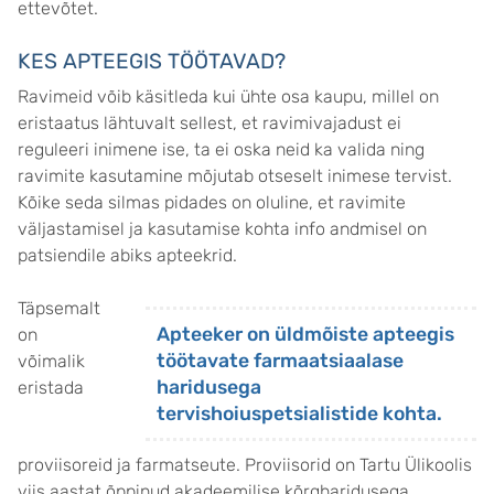
ettevõtet.
KES APTEEGIS TÖÖTAVAD?
Ravimeid võib käsitleda kui ühte osa kaupu, millel on
eristaatus lähtuvalt sellest, et ravimivajadust ei
reguleeri inimene ise, ta ei oska neid ka valida ning
ravimite kasutamine mõjutab otseselt inimese tervist.
Kõike seda silmas pidades on oluline, et ravimite
väljastamisel ja kasutamise kohta info andmisel on
patsiendile abiks apteekrid.
Täpsemalt
Apteeker on üldmõiste apteegis
on
töötavate farmaatsiaalase
võimalik
haridusega
eristada
tervishoiuspetsialistide kohta.
proviisoreid ja farmatseute. Proviisorid on Tartu Ülikoolis
viis aastat õppinud akadeemilise kõrgharidusega