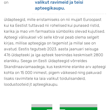
valikut ravimeid ja teisi
on
apteegikaupu.
üldapteegid, mille eristamiseks on nii mujalt Euroopast
kui ka Eestist tuttavad nii rohelised kui punased ristid,
karika ja mao vm farmaatsia sümboliks olevad kujutised.
Apteegi välisuksel või selle kõrval peab olema selgelt
kirjas, millise apteegiga on tegemist ja millal see on
avatud. Eestis tegutseb 2023. aasta jaanuari seisuga
476 üldapteeki ja iga apteek teenindas keskmiselt 2800
elanikku. Seega on Eesti üldapteegid võrreldes
Skandinaaviamaadega, kus keskmine elanike arv apteegi
kohta on 15 000 inimest, pigem väikesed ning pakuvad
lisaks ravimitele ka laia valikut toidulisandeid,
loodustooteid jt apteegikaupu.