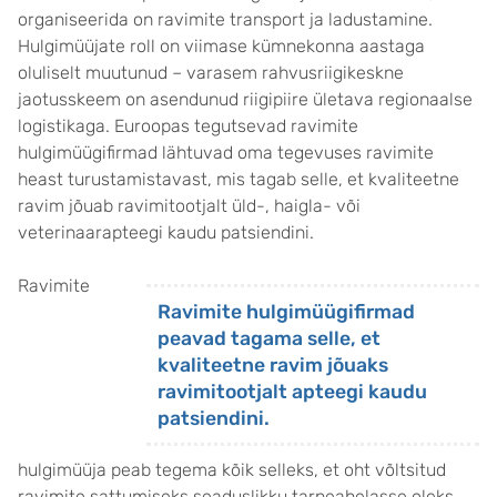
organiseerida on ravimite transport ja ladustamine.
Hulgimüüjate roll on viimase kümnekonna aastaga
oluliselt muutunud – varasem rahvusriigikeskne
jaotusskeem on asendunud riigipiire ületava regionaalse
logistikaga. Euroopas tegutsevad ravimite
hulgimüügifirmad lähtuvad oma tegevuses ravimite
heast turustamistavast, mis tagab selle, et kvaliteetne
ravim jõuab ravimitootjalt üld-, haigla- või
veterinaarapteegi kaudu patsiendini.
Ravimite
Ravimite hulgimüügifirmad
peavad tagama selle, et
kvaliteetne ravim jõuaks
ravimitootjalt apteegi kaudu
patsiendini.
hulgimüüja peab tegema kõik selleks, et oht võltsitud
ravimite sattumiseks seaduslikku tarneahelasse oleks