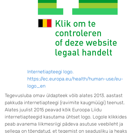
Internetiapteegi logo.
https://ec.europa.eu/health/human-use/eu-
logo_en
Tegevusluba omav üldapteek võib alates 2013. aastast
pakkuda internetiapteegi (ravimite kaugmüügi) teenust.
Alates juulist 2015 peavad kõik Euroopa Liidu
internetiapteegid kasutama ühtset logo. Logole klikkides
peab avanema liikmesriigi pädeva asutuse veebileht ja
sellega on tõendatud, et tegemist on seadusliku ja heaks