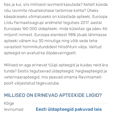
Kas ja kui, siis milliseid ravimeid kasutada? Kellelt küsida
nõu ravimite nõuetekohase tarbimise kohta? Üheks
käepäraseks võimaluseks on külastada apteeki. Euroopa
Liidu Farmaatsiagrupi andmetel tegutses 2017. aastal
Euroopas 160 000 üldapteeki, mida külastas iga päev 46
miljonit inimest. Euroopa elanikest 98% jõuab lähimasse
apteeki vähem kui 30 minutiga ning võib seda teha
varastest hommikutundidest hilisõhtuni välja. Valitud
apteegid on avatud ka ööpäevaringselt.
Millised on aga erinevat tüüpi apteegid ja kuidas neid ära
tunda? Eestis tegutsevad üldapteegid, haiglaapteegid ja
veterinaarapteegid, mis peavad omama Ravimiameti
poolt väljastatud tegevusluba.
MILLISED ON ERINEVAD APTEEKIDE LIIGID?
Kõige
Eesti üldapteegid pakuvad laia
levinumad