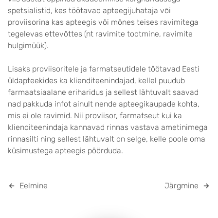
spetsialistid, kes töötavad apteegijuhataja või
proviisorina kas apteegis või mõnes teises ravimitega
tegelevas ettevõttes (nt ravimite tootmine, ravimite
hulgimüük).
Lisaks proviisoritele ja farmatseutidele töötavad Eesti
üldapteekides ka klienditeenindajad, kellel puudub
farmaatsiaalane eriharidus ja sellest lähtuvalt saavad
nad pakkuda infot ainult nende apteegikaupade kohta,
mis ei ole ravimid. Nii proviisor, farmatseut kui ka
klienditeenindaja kannavad rinnas vastava ametinimega
rinnasilti ning sellest lähtuvalt on selge, kelle poole oma
küsimustega apteegis pöörduda.
Eelmine
Järgmine