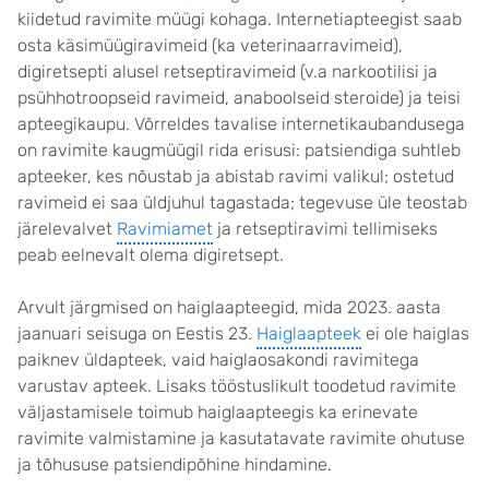
kiidetud ravimite müügi kohaga. Internetiapteegist saab
osta käsimüügiravimeid (ka veterinaarravimeid),
digiretsepti alusel retseptiravimeid (v.a narkootilisi ja
psühhotroopseid ravimeid, anaboolseid steroide) ja teisi
apteegikaupu. Võrreldes tavalise internetikaubandusega
on ravimite kaugmüügil rida erisusi: patsiendiga suhtleb
apteeker, kes nõustab ja abistab ravimi valikul; ostetud
ravimeid ei saa üldjuhul tagastada; tegevuse üle teostab
järelevalvet
Ravimiamet
ja retseptiravimi tellimiseks
peab eelnevalt olema digiretsept.
Arvult järgmised on haiglaapteegid, mida 2023. aasta
jaanuari seisuga on Eestis 23.
Haiglaapteek
ei ole haiglas
paiknev üldapteek, vaid haiglaosakondi ravimitega
varustav apteek. Lisaks tööstuslikult toodetud ravimite
väljastamisele toimub haiglaapteegis ka erinevate
ravimite valmistamine ja kasutatavate ravimite ohutuse
ja tõhususe patsiendipõhine hindamine.