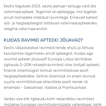
Eestis tegutseb 2023. aasta jaanuari seisuga vaid üks
veterinaarapteek. Tegemist on apteegiga, mis tegeleb
ainult loomadele mõeldud ravimitega. Erinevalt kahest
üld- ja haiglaapteegist töötavad veterinaarapteekides
reeglina veterinaararstid.
KUIDAS RAVIMID APTEEKI JÕUAVAD?
Eestis väljastatakse ravimeid nende ohutu ja tõhusa
kasutamise tagamiseks ainult apteegist. Kuidas aga
ravimid apteeki jõuavad? Euroopa Liidus tarnitakse
ligikaudu 5–20% retseptiravimitest otse tootjalt apteeki.
Enamik otsemüügist toimub ravimitööstuse poolt
haiglaapteekidele. Selline otsemüük on enam levinud
suurte ravimitööstuse ettevõtete poolt nende nö
emamaal – Saksamaal, Itaalias ja Prantsusmaal.
Valdav osa ehk ligikaudu kolm neljandikku ravimitest
müüakse Euroopas ravimihulgimüüjate vahendusel, kelle