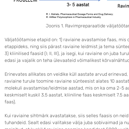
Joonis 1. Ravimpreparaatide väljatööta
Väljatöötamise etapid on: 1) raviaine avastamise faas, mis
etappideks, ning siis pärast raviaine leidmist ja tema süntee
3) kliinilised faasid (I; II, III), ja isegi, kui raviaine on juba 
edasi ja vajalik on teha ülevaateid võimalikest kõrvalnäht
Erinevates allikates on veidike küll aastate arvud erinevad
raviaine turule toomine raviaine sünteesist alates 10 aastat,
molekuli avastamise/leidmise aastad, mis on ka oma 2-5 aast
keskmiselt kuskil 3.5 aastat, kliiniline faas keskmiselt 7.5 
faas).
Kui raviaine sihtmärk avastatakse, siis selles faasis on nei
tuhandeid. Sealt edasi valitakse välja juba sobivaimad ja n