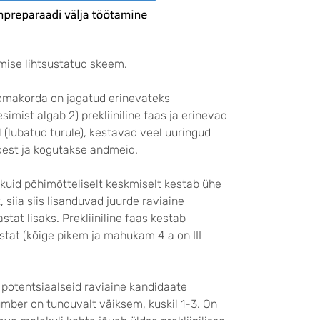
mise lihtsustatud skeem.
 omakorda on jagatud erinevateks
simist algab 2) prekliiniline faas ja erinevad
turul (lubatud turule), kestavad veel uuringud
udest ja kogutakse andmeid.
, kuid põhimõtteliselt keskmiselt kestab ühe
 siia siis lisanduvad juurde raviaine
at lisaks. Prekliiniline faas kestab
aastat (kõige pikem ja mahukam 4 a on III
d potentsiaalseid raviaine kandidaate
umber on tunduvalt väiksem, kuskil 1-3. On