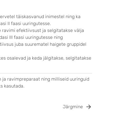
 tervetel täiskasvanud inimestel ning ka
i II faasi uuringutesse.
e ravimi efektiivsust ja selgitatakse välja
asi III faasi uuringutesse ning
ektiivsus juba suurematel haigete gruppidel
es osalevad ja keda jälgitakse, selgitatakse
ja ravimpreparaat ning milliseid uuringuid
ks kasutada.
Järgmine