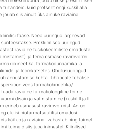
va molekuli kohta jõuab üldse prekliinilisse
a tuhandeid, kuid protsent ongi kuskil alla
e jõuab siis ainult üks ainuke raviaine
 kliinilisi faase. Need uuringud järgnevad
 sünteesitakse. Prekliinilised uuringud
astest raviaine füsikokeemiliste omaduste
 valmistamist), ja tema esmase ravimvormi
farmakokineetika, farmakodünaamika ja
uliinidel ja loomkatsetes. Ohutusuuringud
ti annustamise kohta. Tihtipeale tehakse
ispersioon vees farmakokineetika/
 teada raviaine farmakoloogiline toime
vormi disain ja valmistamine (kuskil II ja III
imvorm erineb esmasest ravimvormist. Antud
ing olulisi biofarmatseutilisi omadusi.
is käitub ja raviainet vabastab ning toimet
mi toimeid siis juba inimestel. Kliinilised