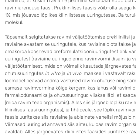
mainitud, et kuskil 1 raviaine peamine kandidaat 5000 uurita
ravimiarenduse faasi. Prekliinilises faasis võib-olla seega k
1%, mis jõuavad lõplikes kliinilistesse uuringutesse. Ja turul
molekul.
Täpsemalt selgitatakse ravimi väljatöötamise prekliinilisi ja
raviaine avastamise uuringutele, kus raviaineid otsitakse ja
omakorda koosnevad preformulatsiooniuuringutest ehk var
uuringutest (raviaine uuringud enne ravimvormi disaini ja
väljatöötamisest, mida on võimalik kasutada järgnevates 
ohutusuuringutes
in vitro
ja
in vivo
, maakeeli vastavalt rak
loomadel peavad andma vastused ravimi ohutuse ning samu
esmase ravimvormina kõige kergem, kas lahus või ravimi d
farmakodünaamika ja ohutusuuringud viiakse läbi, et saada
(mida ravim teeb organismis). Alles siis järgneb lõpliku ravim
kliinilises faasi uuringutes), ja tihtipeale, see lõplik rav
faasis uuritakse siis raviaine ja abiainete vahelisi mõjusid n
Viimased uuringud annavad siis aimu, kuidas ravim organism
avaldab. Alles järgnevates kliinilistes faasides uuritakse ravi