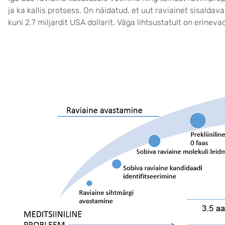
ja ka kallis protsess. On näidatud, et uut raviainet sisald
kuni 2.7 miljardit USA dollarit. Väga lihtsustatult on erineva