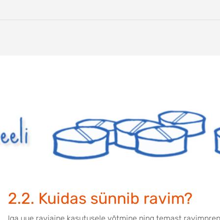
2.2. Kuidas sünnib ravim?
Iga uue raviaine kasutusele võtmine ning temast ravimprep