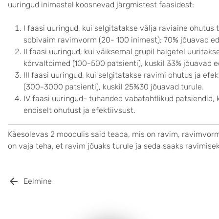
uuringud inimestel koosnevad järgmistest faasidest:
I faasi uuringud, kui selgitatakse välja raviaine ohutus
sobivaim ravimvorm (20- 100 inimest); 70% jõuavad edas
II faasi uuringud, kui väiksemal grupil haigetel uuritaks
kõrvaltoimed (100-500 patsienti), kuskil 33% jõuavad ed
III faasi uuringud, kui selgitatakse ravimi ohutus ja ef
(300-3000 patsienti), kuskil 25%30 jõuavad turule.
IV faasi uuringud- tuhanded vabatahtlikud patsiendid, k
endiselt ohutust ja efektiivsust.
Käesolevas 2 moodulis said teada, mis on ravim, ravimvorm 
on vaja teha, et ravim jõuaks turule ja seda saaks ravimise
Eelmine