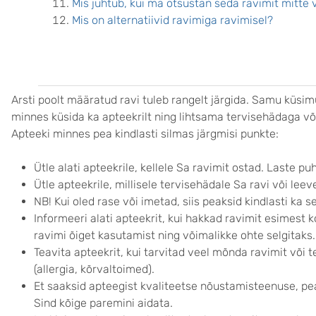
Mis juhtub, kui ma otsustan seda ravimit mitte 
Mis on alternatiivid ravimiga ravimisel?
Arsti poolt määratud ravi tuleb rangelt järgida. Samu küsim
minnes küsida ka apteekrilt ning lihtsama tervisehädaga või
Apteeki minnes pea kindlasti silmas järgmisi punkte:
Ütle alati apteekrile, kellele Sa ravimit ostad. Laste pu
Ütle apteekrile, millisele tervisehädale Sa ravi või lee
NB! Kui oled rase või imetad, siis peaksid kindlasti ka s
Informeeri alati apteekrit, kui hakkad ravimit esimest ko
ravimi õiget kasutamist ning võimalikke ohte selgitaks.
Teavita apteekrit, kui tarvitad veel mõnda ravimit või 
(allergia, kõrvaltoimed).
Et saaksid apteegist kvaliteetse nõustamisteenuse, pea
Sind kõige paremini aidata.