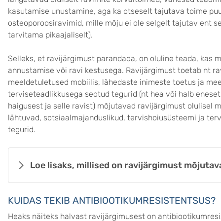
kasutamise unustamine, aga ka otseselt tajutava toime puu
osteoporoosiravimid, mille mõju ei ole selgelt tajutav ent se
tarvitama pikaajaliselt).
Selleks, et ravijärgimust parandada, on oluline teada, kas 
annustamise või ravi kestusega. Ravijärgimust toetab nt r
meeldetuletused mobiilis, lähedaste inimeste toetus ja mee
terviseteadlikkusega seotud tegurid (nt hea või halb enese
haigusest ja selle ravist) mõjutavad ravijärgimust olulisel
lähtuvad, sotsiaalmajanduslikud, tervishoiusüsteemi ja ter
tegurid.
Loe lisaks, millised on ravijärgimust mõjutav
KUIDAS TEKIB ANTIBIOOTIKUMRESISTENTSUS?
Heaks näiteks halvast ravijärgimusest on antibiootikumresi