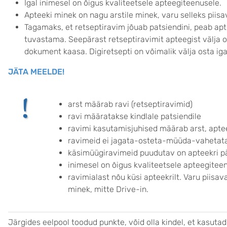
Igal inimesel on õigus kvaliteetsele apteegiteenusele.
Apteeki minek on nagu arstile minek, varu selleks piisa
Tagamaks, et retseptiravim jõuab patsiendini, peab apt
tuvastama. Seepärast retseptiravimit apteegist välja o
dokument kaasa. Digiretsepti on võimalik välja osta iga
JÄTA MEELDE!
arst määrab ravi (retseptiravimid)
ravi määratakse kindlale patsiendile
ravimi kasutamisjuhised määrab arst, apte
ravimeid ei jagata-osteta-müüda-vahetata
käsimüügiravimeid puudutav on apteekri 
inimesel on õigus kvaliteetsele apteegitee
ravimialast nõu küsi apteekrilt. Varu piisav
minek, mitte Drive-in.
Järgides eelpool toodud punkte, võid olla kindel, et kasutad