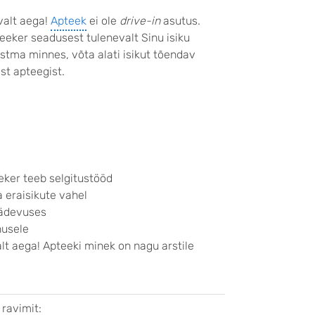
valt aega!
Apteek
ei ole
drive-in
asutus.
eeker seadusest tulenevalt Sinu isiku
stma minnes, võta alati isikut tõendav
st apteegist.
eker teeb selgitustööd
 eraisikute vahel
pädevuses
nusele
alt aega! Apteeki minek on nagu arstile
 ravimit: