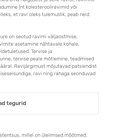
dumine (nt kolesterooliravimid või
lleks, et ravi oleks tulemuslik, peab neid
mure on seotud ravimi väljaostmise,
avimite asetamine nähtavale kohale,
ldetuletused. Tervise ja
tunne, tervise peale mõtlemine, teadmised
 määral. Ravijärgimust mõjutavad patsiendist
viseseisundiga, ravi ning rahaga seonduvad
ad tegurid
stentsus, millel on üleilmsed mõõtmed.