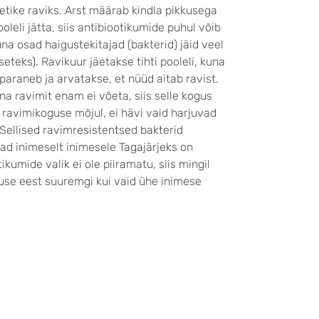
etike raviks. Arst määrab kindla pikkusega
ooleli jätta, siis antibiootikumide puhul võib
una osad haigustekitajad (bakterid) jäid veel
eteks). Ravikuur jäetakse tihti pooleli, kuna
raneb ja arvatakse, et nüüd aitab ravist.
una ravimit enam ei võeta, siis selle kogus
 ravimikoguse mõjul, ei hävi vaid harjuvad
 Sellised ravimresistentsed bakterid
ad inimeselt inimesele Tagajärjeks on
kumide valik ei ole piiramatu, siis mingil
use eest suuremgi kui vaid ühe inimese