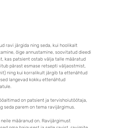
d ravi järgida ning seda, kui hoolikalt
tamine, õige annustamine, soovitatud dieedi
st, kas patsient ostab välja talle määratud
äitub pärast esmase retsepti väljaostmist,
) ning kui korralikult järgib ta ettenähtud
nused langevad kokku ettenähtud
atule.
ööaltimad on patsient ja tervishoiutöötaja,
ing seda parem on tema ravijärgimus.
st neile määranud on. Ravijärgimust
sed oma haigusest ja selle ravist, ravimite