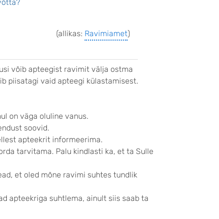
võtta?
(allikas:
Ravimiamet
)
usi võib apteegist ravimit välja ostma
b piisatagi vaid apteegi külastamisest.
hul on väga oluline vanus.
vendust soovid.
ellest apteekrit informeerima.
rda tarvitama. Palu kindlasti ka, et ta Sulle
tead, et oled mõne ravimi suhtes tundlik
d apteekriga suhtlema, ainult siis saab ta