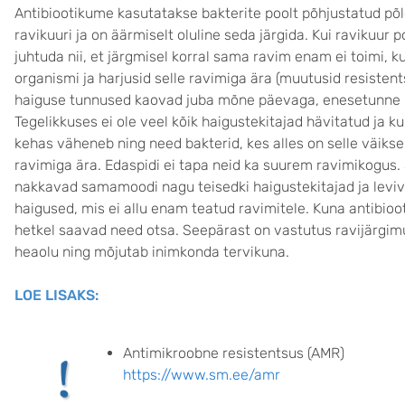
Antibiootikume kasutatakse bakterite poolt põhjustatud põl
ravikuuri ja on äärmiselt oluline seda järgida. Kui ravikuur p
juhtuda nii, et järgmisel korral sama ravim enam ei toimi, k
organismi ja harjusid selle ravimiga ära (muutusid resistents
haiguse tunnused kaovad juba mõne päevaga, enesetunne pa
Tegelikkuses ei ole veel kõik haigustekitajad hävitatud ja k
kehas väheneb ning need bakterid, kes alles on selle väikse
ravimiga ära. Edaspidi ei tapa neid ka suurem ravimikogus.
nakkavad samamoodi nagu teisedki haigustekitajad ja leviv
haigused, mis ei allu enam teatud ravimitele. Kuna antibiooti
hetkel saavad need otsa. Seepärast on vastutus ravijärgim
heaolu ning mõjutab inimkonda tervikuna.
LOE LISAKS:
Antimikroobne resistentsus (AMR)
https://www.sm.ee/amr