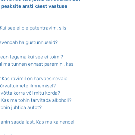
 peaksite arsti käest vastuse
Kui see ei ole patentravim, siis
leevendab haigustunnuseid?
ean tegema kui see ei toimi?
ui ma tunnen ennast paremini, kas
 Kas ravimil on harvaesinevaid
kõrvaltoimete ilmnemisel?
võtta korra või mitu korda?
 Kas ma tohin tarvitada alkoholi?
ohin juhtida autot?
aanin saada last. Kas ma ka nendel