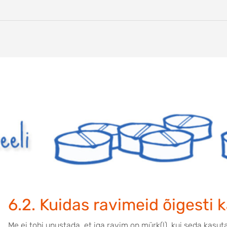
6.2. Kuidas ravimeid õigesti
Me ei tohi unustada, et iga ravim on mürk(!), kui seda kasut