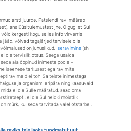
mud arsti juurde. Patsiendi ravi määrab
st), analüüsitulemustest jne. Olgugi et Sul
 võid kergesti kogu selles info virvarris
ääd, võivad tagajärjed tervisele olla
duvõimalused on juhuslikud.
Iseravimine
(sh
 ei ole tervislik otsus. Seega usalda
 seda ala õppinud inimeste poole –
mine iseenese tarkusest ega ravimite
septiravimeid ei tohi Sa teiste inimestega
haiguse ja organismi eripära ning kaasuvaid
t, mida ei ole Sulle määratud, sead oma
stiretsepti, ei ole Sul neidki mõistlik
 on mürk, kui seda tarvitada valel otstarbel,
eile raviks teie jaoks tundmatut uut