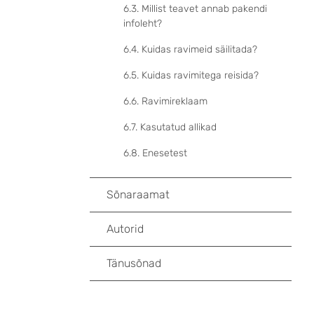
6.3. Millist teavet annab pakendi
infoleht?
6.4. Kuidas ravimeid säilitada?
6.5. Kuidas ravimitega reisida?
6.6. Ravimireklaam
6.7. Kasutatud allikad
6.8. Enesetest
Sõnaraamat
Autorid
Tänusõnad