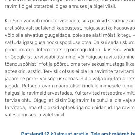
ravimit õigel otstarbel, õiges annuses ja õigel viisil.
Kui Sind vaevab mõni tervisehäda, siis peaksid seadma sam
arst sõltuvalt patsiendi kaebustest, haigusest (ka kaasuvate
võib olla ahvatlus guugeldada, pole see alati mõistlik tegu –
sattuda igasuguse hookuspookuse otsa. Ja kui seda uskuma j
pöördumatud. Internetiotsing on nagu loterii, kus Sinu või
dr Google’ist terviseabi otsimine) või haiguse ravita jätmine
tõenduspõhist infot ja pöördu oma terviseküsimustega ikka
apteekrid, arstid. Tervislik otsus ei ole ka ravimite tarvita
jagamine pere- või sõpruskonnas. Sulle välja kirjutatud ret
jagada. Retseptiravim määratakse kindlale inimesele tema 
haigusi ja ravimeid arvestades. Kui tarvitad retseptiravimi
tervise ohtu. Olgugi et käsimüügiravimite puhul ei ole vaja ar
tarvitada, ilma et oleksid apteekriga nõu pidanud. Iga ravim
vales annuses ja valel viisil.
Patsiendi 12 küsimust arstile. Teie arst määrab t