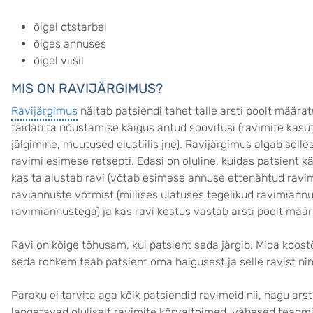
õigel otstarbel
õiges annuses
õigel viisil
MIS ON RAVIJÄRGIMUS?
Ravijärgimus
näitab patsiendi tahet talle arsti poolt määratu
täidab ta nõustamise käigus antud soovitusi (ravimite kasu
jälgimine, muutused elustiilis jne). Ravijärgimus algab selle
ravimi esimese retsepti. Edasi on oluline, kuidas patsient k
kas ta alustab ravi (võtab esimese annuse ettenähtud ravimit
raviannuste võtmist (millises ulatuses tegelikud ravimian
ravimiannustega) ja kas ravi kestus vastab arsti poolt määr
Ravi on kõige tõhusam, kui patsient seda järgib. Mida koost
seda rohkem teab patsient oma haigusest ja selle ravist n
Paraku ei tarvita aga kõik patsiendid ravimeid nii, nagu ar
langetavad oluliselt ravimite kõrvaltoimed, vähesed teadmi