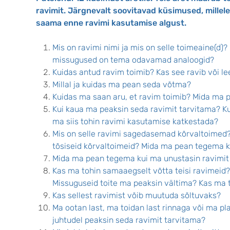
ravimit. Järgnevalt soovitavad küsimused, millele
saama enne ravimi kasutamise algust.
Mis on ravimi nimi ja mis on selle toimeaine(d)? 
missugused on tema odavamad analoogid?
Kuidas antud ravim toimib? Kas see ravib või 
Millal ja kuidas ma pean seda võtma?
Kuidas ma saan aru, et ravim toimib? Mida ma p
Kui kaua ma peaksin seda ravimit tarvitama? K
ma siis tohin ravimi kasutamise katkestada?
Mis on selle ravimi sagedasemad kõrvaltoimed?
tõsiseid kõrvaltoimeid? Mida ma pean tegema 
Mida ma pean tegema kui ma unustasin ravimit 
Kas ma tohin samaaegselt võtta teisi ravimeid?
Missuguseid toite ma peaksin vältima? Kas ma t
Kas sellest ravimist võib muutuda sõltuvaks?
Ma ootan last, ma toidan last rinnaga või ma pl
juhtudel peaksin seda ravimit tarvitama?