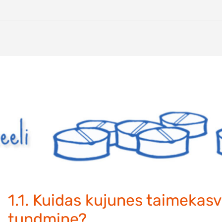
1.1. Kuidas kujunes taimekas
tundmine?