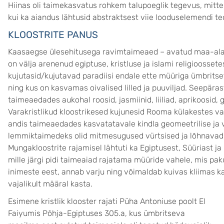
Hiinas oli taimekasvatus rohkem talupoeglik tegevus, mitte n
kui ka aiandus lähtusid abstraktsest viie looduselemendi te
KLOOSTRITE PANUS
Kaasaegse ülesehitusega ravimtaimeaed – avatud maa-ala 
on välja arenenud egiptuse, kristluse ja islami religioossete
kujutasid/kujutavad paradiisi endale ette müüriga ümbritse
ning kus on kasvamas oivalised lilled ja puuviljad. Seepä
taimeaedades aukohal roosid, jasmiinid, liiliad, aprikoosid,
Varakristlikud kloostrikesed kujunesid Rooma külakestes vas
andis taimeaedades kasvatatavale kindla geomeetrilise ja 
lemmiktaimedeks olid mitmesugused vürtsised ja lõhnavad ku
Mungakloostrite rajamisel lähtuti ka Egiptusest, Süüriast ja
mille järgi pidi taimeaiad rajatama müüride vahele, mis pa
inimeste eest, annab varju ning võimaldab kuivas kliimas k
vajalikult määral kasta.
Esimene kristlik klooster rajati Püha Antoniuse poolt El
Faiyumis Põhja-Egiptuses 305.a, kus ümbritseva