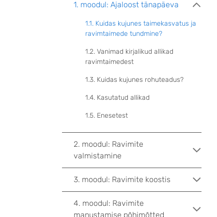
1. moodul: Ajaloost tänapäeva
1.1. Kuidas kujunes taimekasvatus ja
ravimtaimede tundmine?
1.2. Vanimad kirjalikud allikad
ravimtaimedest
1.3. Kuidas kujunes rohuteadus?
1.4. Kasutatud allikad
1.5. Enesetest
2. moodul: Ravimite
valmistamine
3. moodul: Ravimite koostis
4. moodul: Ravimite
manustamise põhimõtted