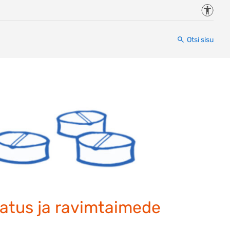
Juurde
Otsi sisu
vatus ja ravimtaimede