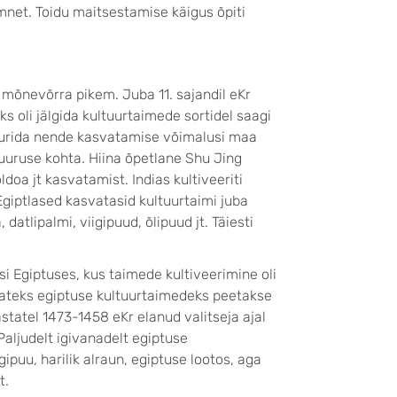
et. Toidu maitsestamise käigus õpiti
õnevõrra pikem. Juba 11. sajandil eKr
eks oli jälgida kultuurtaimede sortidel saagi
urida nende kasvatamise võimalusi maa
uuruse kohta. Hiina õpetlane Shu Jing
ldoa jt kasvatamist. Indias kultiveeriti
Egiptlased kasvatasid kultuurtaimi juba
datlipalmi, viigipuud, õlipuud jt. Täiesti
 Egiptuses, kus taimede kultiveerimine oli
emateks egiptuse kultuurtaimedeks peetakse
astatel 1473-1458 eKr elanud valitseja ajal
aljudelt igivanadelt egiptuse
igipuu
,
harilik alraun, egiptuse lootos, aga
t.