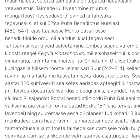
maailma eest suletud taimeaiale oli tagatud hädavajalik
veevarustus. Taimede kultiveerimine muutus
mungakloostrites sedavõrd levinud ja tähtsaks
tegevuseks, et kui 529.a Püha Benedictus Nursiast
(480-547) rajas Itaaliasse Monto Cassinosse
benediktiinide ordu, oli aianduslikust tegevusest
tähtsam ainsana vaid palvetamine. Umbes sajand varem ol
kloostrireegel
Regula Monachorum
, mille kohaselt tuli kloo
viinamarju, ravimtaimi, maitse- ja lõhnataimi. Olulise tõuk
kuningas ja hilisem rooma keiser Karl Suur (742-814), kellel
ravim- ja maitsetaime kasvatamiseks kloostrite juures. Šveit
aastal 820 kultiveeriti sealsetes aedades apteegitilli, rosm
jm. Teistes kloostrites lisandusid peagi aniis, lavendel, melis
säilinud 9. sajandist Rootsi benediktiiniordu Püha Galleeni 
väiksema aia visandil on näidatud kokku 16 “ilu ja tervist an
lavendel) ning suuremasse aeda oli planeeritud kohad 18 juu
munkadest päris head ravim- ja maitsetaimede asjatundjad
taimetoitlusele ja mitmete taimede kasutamisele toidu hulg
veini kääritamise ja likööride valmistamse asjatundjad. Tän