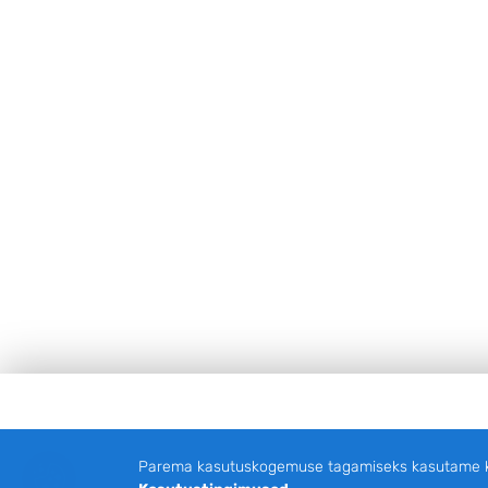
JALUS
Parema kasutuskogemuse tagamiseks kasutame küp