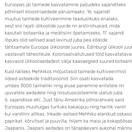
Euroopas jäi taimede kasvatamine paljudeks sajanditeks
põhiliselt kloostriaedade pärusmaaks. 16. sajandil
muutus taimede kultiveerimine teaduslikuks erialaks,
sest siis rajati ülikoolide juurde nn arstirohuaiad, mida
kasutati botaanika ja meditsiini õpetamiseks. 17. sajandi
lõpuks olid sellised aiad levinud juba pea kõikide
tähtsamate Euroopa ülikoolide juures. Edinburgi ülikooli j
vastavalt tähestikule. Koloniaalvallutused tõid kasvatatavate
kasvasid ülikooliaedadest välja kaasaegsed suured botaani
Kuid näiteks Mehhikos mõjustasid taimede kultiveerimist
iidsed asteekide traditsioonid. Siin osati kasvatada
umbes 3000 taimeliiki ning aluse panemine erilistele nn
ujuvatele aedadele ning niisutussüsteemile ulatub juba
6. sajandisse eKr. Just tänu Ameerika põhisrahvale said
Euroopas muuhulgas tuntuks kakaopuu ning harilik vanill
kui vanilliini allikas. Inkade-eelsed Mehhiko elanikud osk
paprikat, kõrvitsat ja puuvilla, hiljem ka maisi ja kokapõõs
Jaapanis. Jaapani aedades on tänapäevani aukohal männid 