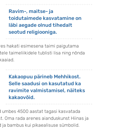
Ravim-, maitse- ja
toidutaimede kasvatamine on
läbi aegade olnud tihedalt
seotud religiooniga.
uures hakati esimesena taimi paigutama
le taimeliikidele tublisti lisa ning nõnda
kaaiad.
Kakaopuu pärineb Mehhikost.
Selle saadusi on kasutatud ka
ravimite valmistamisel, näiteks
kakaovõid.
asid umbes 4500 aastat tagasi kasvatada
ast. Oma rada arenes aianduskunst Hiinas ja
ja bambus kui pikaealisuse sümbolid.