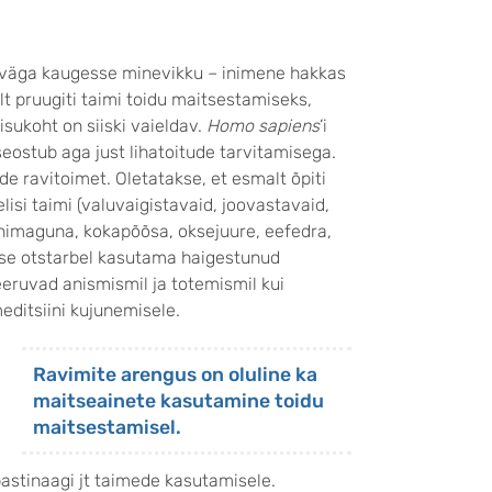
 väga kaugesse minevikku – inimene hakkas
t pruugiti taimi toidu maitsestamiseks,
isukoht on siiski vaieldav.
Homo sapiens
’i
seostub aga just lihatoitude tarvitamisega.
e ravitoimet. Oletatakse, et esmalt õpiti
si taimi (valuvaigistavaid, joovastavaid,
unimaguna, kokapõõsa, oksejuure, eefedra,
ise otstarbel kasutama haigestunud
eruvad anismismil ja totemismil kui
editsiini kujunemisele.
Ravimite arengus on oluline ka
maitseainete kasutamine toidu
maitsestamisel.
astinaagi jt taimede kasutamisele.