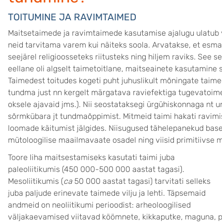
TOITUMINE JA RAVIMTAIMED
Maitsetaimede ja ravimtaimede kasutamise ajalugu ulatub
neid tarvitama varem kui näiteks soola. Arvatakse, et esmal
seejärel religioosseteks riitusteks ning hiljem raviks. See se
eellane oli algselt taimetoitlane, maitseainete kasutamine 
Taimedest toitudes kogeti puht juhuslikult mõningate taimed
tundma just nn kergelt märgatava raviefektiga tugevatoimeli
oksele ajavaid jms.). Nii seostataksegi ürgühiskonnaga nt 
sõrmkübara jt tundmaõppimist. Mitmeid taimi hakati ravim
loomade käitumist jälgides. Niisugused tähelepanekud base
mütoloogilise maailmavaate osadel ning viisid primitiivse m
Toore liha maitsestamiseks kasutati taimi juba
paleoliitikumis (450 000-500 000 aastat tagasi).
Mesoliitikumis (
ca
50 000 aastat tagasi) tarvitati selleks
juba paljude erinevate taimede vilju ja lehti. Täpsemaid
andmeid on neoliitikumi perioodist: arheoloogilised
väljakaevamised viitavad köömnete, kikkaputke, maguna, p