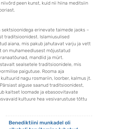
iivõrd peen kunst, kuid nii hiina meditsiin
ooriast.
sektsioonidega erinevate taimede jaoks –
st traditsioonidest. Islamiusulised
tud aiana, mis pakub jahutavat varju ja vett
rast on muhameedlusest mõjustatud
 granaatõunad, mandlid ja mürt.
tavalt sealsetele traditsioonidele, mis
vormilise paigutuse. Rooma aja
ltuurid nagu rosmariin, loorber, kalmus jt.
 Pärsiast alguse saanud traditsioonidest,
kub kaitset loomade ja ebasoovitavate
asvavaid kultuure hea vesivarustuse tõttu
Benediktiini munkadel oli