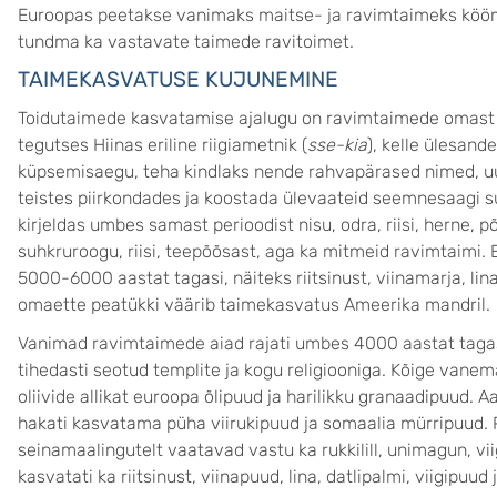
Euroopas peetakse vanimaks maitse- ja ravimtaimeks köömn
tundma ka vastavate taimede ravitoimet.
TAIMEKASVATUSE KUJUNEMINE
Toidutaimede kasvatamise ajalugu on ravimtaimede omast m
tegutses Hiinas eriline riigiametnik (
sse-kia
), kelle ülesand
küpsemisaegu, teha kindlaks nende rahvapärased nimed, u
teistes piirkondades ja koostada ülevaateid seemnesaagi s
kirjeldas umbes samast perioodist nisu, odra, riisi, herne, põ
suhkruroogu, riisi, teepõõsast, aga ka mitmeid ravimtaimi. 
5000-6000 aastat tagasi, näiteks riitsinust, viinamarja, lina, 
omaette peatükki väärib taimekasvatus Ameerika mandril.
Vanimad ravimtaimede aiad rajati umbes 4000 aastat tagasi
tihedasti seotud templite ja kogu religiooniga. Kõige van
oliivide allikat euroopa õlipuud ja harilikku granaadipuud. A
hakati kasvatama püha viirukipuud ja somaalia mürripuud. P
seinamaalingutelt vaatavad vastu ka rukkilill, unimagun, vi
kasvatati ka riitsinust, viinapuud, lina, datlipalmi, viigipuud j