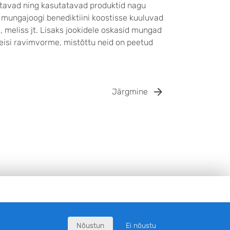
tavad ning kasutatavad produktid nagu
e mungajoogi benediktiini koostisse kuuluvad
e, meliss jt. Lisaks jookidele oskasid mungad
eisi ravimvorme, mistõttu neid on peetud
Järgmine
Nõustun
Ei nõustu