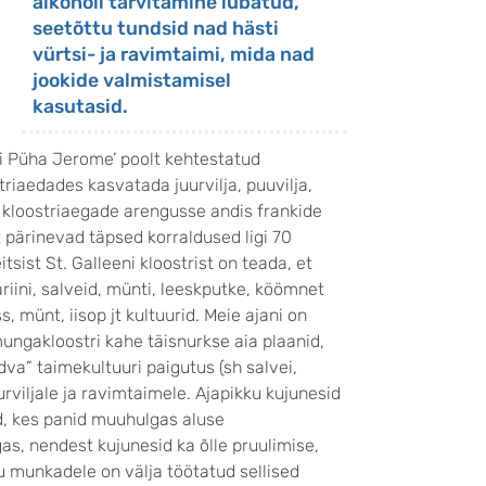
alkoholi tarvitamine lubatud,
seetõttu tundsid nad hästi
vürtsi- ja ravimtaimi, mida nad
jookide valmistamisel
kasutasid.
i Püha Jerome’ poolt kehtestatud
striaedades kasvatada juurvilja, puuvilja,
e kloostriaegade arengusse andis frankide
t pärinevad täpsed korraldused ligi 70
sist St. Galleeni kloostrist on teada, et
ariini, salveid, münti, leeskputke, köömnet
s, münt, iisop jt kultuurid. Meie ajani on
mungakloostri kahe täisnurkse aia plaanid,
dva” taimekultuuri paigutus (sh salvei,
rviljale ja ravimtaimele. Ajapikku kujunesid
, kes panid muuhulgas aluse
as, nendest kujunesid ka õlle pruulimise,
u munkadele on välja töötatud sellised