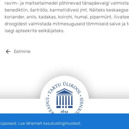
ravim- ja maitsetaimedel põhinevad tänapäevalgi valmista
benediktiin, šartröös, karmeliidivesi jmt. Näiteks keskaegs
koriander, aniis, kadakas, koirohi, humal, piparmünt, liivate
droogidest valmistada mitmesuguseid tõmmiseid salve ja t
isegi apteekrite eelkäijateks.
Eelmine
siseid. Loe lähemalt kasutustingimustest.